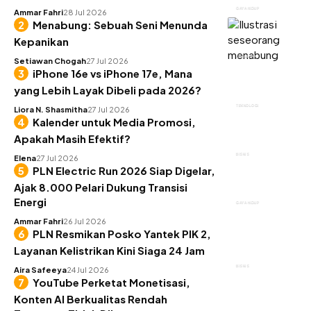
GAYA HIDUP
Ammar Fahri
28 Jul 2026
Menabung: Sebuah Seni Menunda
Kepanikan
KEUANGAN
Setiawan Chogah
27 Jul 2026
iPhone 16e vs iPhone 17e, Mana
yang Lebih Layak Dibeli pada 2026?
TEKNOLOGI
Liora N. Shasmitha
27 Jul 2026
Kalender untuk Media Promosi,
Apakah Masih Efektif?
BISNIS
Elena
27 Jul 2026
PLN Electric Run 2026 Siap Digelar,
Ajak 8.000 Pelari Dukung Transisi
Energi
GAYA HIDUP
Ammar Fahri
26 Jul 2026
PLN Resmikan Posko Yantek PIK 2,
Layanan Kelistrikan Kini Siaga 24 Jam
BISNIS
Aira Safeeya
24 Jul 2026
YouTube Perketat Monetisasi,
Konten AI Berkualitas Rendah