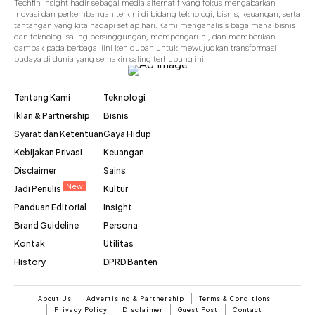
Techfin Insight hadir sebagai media alternatif yang fokus mengabarkan
inovasi dan perkembangan terkini di bidang teknologi, bisnis, keuangan, serta
tantangan yang kita hadapi setiap hari. Kami menganalisis bagaimana bisnis
dan teknologi saling bersinggungan, mempengaruhi, dan memberikan
dampak pada berbagai lini kehidupan untuk mewujudkan transformasi
budaya di dunia yang semakin saling terhubung ini.
Tentang Kami
Teknologi
Iklan & Partnership
Bisnis
Syarat dan Ketentuan
Gaya Hidup
Kebijakan Privasi
Keuangan
Disclaimer
Sains
New
Jadi Penulis
Kultur
Panduan Editorial
Insight
Brand Guideline
Persona
Kontak
Utilitas
History
DPRD Banten
About Us
Advertising & Partnership
Terms & Conditions
Privacy Policy
Disclaimer
Guest Post
Contact