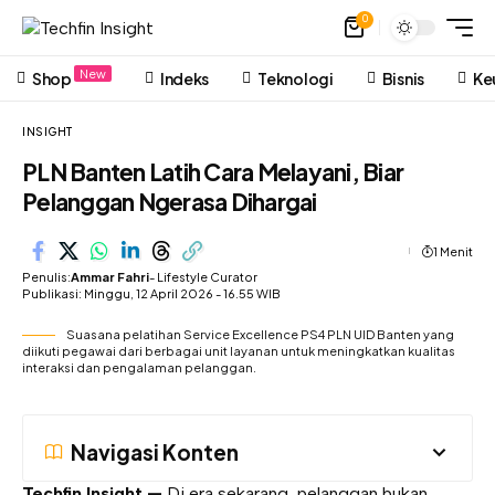
0
New
Shop
Indeks
Teknologi
Bisnis
Ke
INSIGHT
PLN Banten Latih Cara Melayani, Biar
Pelanggan Ngerasa Dihargai
1 Menit
Penulis:
Ammar Fahri
- Lifestyle Curator
Publikasi: Minggu, 12 April 2026 - 16.55 WIB
Suasana pelatihan Service Excellence PS4 PLN UID Banten yang
diikuti pegawai dari berbagai unit layanan untuk meningkatkan kualitas
interaksi dan pengalaman pelanggan.
Navigasi Konten
Techfin Insight —
Di era sekarang, pelanggan bukan