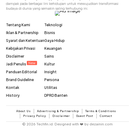
dampak pada berbagai lini kehidupan untuk mewujudkan transformasi
budaya di dunia yang semakin saling terhubung ini.
Tentang Kami
Teknologi
Iklan & Partnership
Bisnis
Syarat dan Ketentuan
Gaya Hidup
Kebijakan Privasi
Keuangan
Disclaimer
Sains
New
Jadi Penulis
Kultur
Panduan Editorial
Insight
Brand Guideline
Persona
Kontak
Utilitas
History
DPRD Banten
About Us
Advertising & Partnership
Terms & Conditions
Privacy Policy
Disclaimer
Guest Post
Contact
© 2026 Techfin.id. Designed with ❤️ by dezainin.com