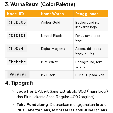
3. Warna Resmi (Color Palette)
Kode HEX
Nama Warna
Penggunaan
#FCBC05
Amber Gold
Background ikon
lingkaran logo
#0f0f0f
Neutral Black
Font utama teks
logo
#FD074E
Digital Magenta
Aksen, titik pada
logo, highlight
#FFFFFF
Pure White
Background, teks
terang
#0f0f0f
Ink Black
Huruf “t” pada ikon
4. Tipografi
Logo Font
:
Albert Sans ExtraBold
800
(main logo)
dan
Plus Jakarta Sans Regular 400
(tagline)
Teks Pendukung
: Disarankan menggunakan
Inter
,
Plus Jakarta Sans
,
Montserrat
atau
Albert Sans