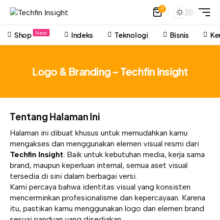
0
New
Shop
Indeks
Teknologi
Bisnis
Ke
Logo & Branding – Techfin Insight
Tentang Halaman Ini
Halaman ini dibuat khusus untuk memudahkan kamu
mengakses dan menggunakan elemen visual resmi dari
Techfin Insight
. Baik untuk kebutuhan media, kerja sama
brand, maupun keperluan internal, semua aset visual
tersedia di sini dalam berbagai versi.
Kami percaya bahwa identitas visual yang konsisten
mencerminkan profesionalisme dan kepercayaan. Karena
itu, pastikan kamu menggunakan logo dan elemen brand
sesuai panduan yang disediakan.