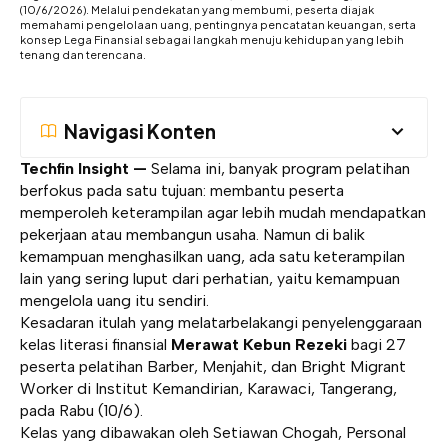
(10/6/2026). Melalui pendekatan yang membumi, peserta diajak
memahami pengelolaan uang, pentingnya pencatatan keuangan, serta
konsep Lega Finansial sebagai langkah menuju kehidupan yang lebih
tenang dan terencana.
Navigasi Konten
Techfin Insight —
Selama ini, banyak program pelatihan
berfokus pada satu tujuan: membantu peserta
memperoleh keterampilan agar lebih mudah mendapatkan
pekerjaan atau membangun usaha. Namun di balik
kemampuan menghasilkan uang, ada satu keterampilan
lain yang sering luput dari perhatian, yaitu kemampuan
mengelola uang itu sendiri.
Kesadaran itulah yang melatarbelakangi penyelenggaraan
kelas literasi finansial
Merawat Kebun Rezeki
bagi 27
peserta pelatihan Barber, Menjahit, dan Bright Migrant
Worker di
Institut Kemandirian
, Karawaci, Tangerang,
pada Rabu (10/6).
Kelas yang dibawakan oleh Setiawan Chogah, Personal