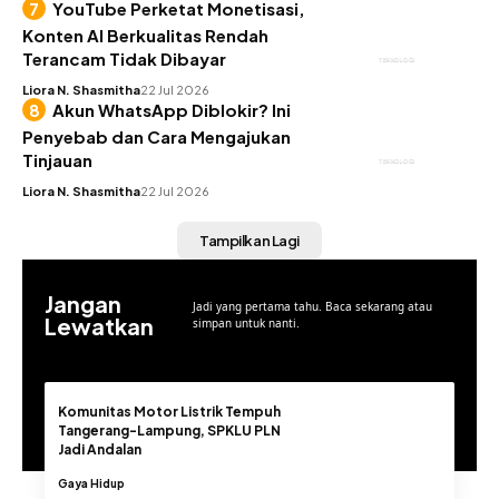
YouTube Perketat Monetisasi,
Konten AI Berkualitas Rendah
Terancam Tidak Dibayar
TEKNOLOGI
Liora N. Shasmitha
22 Jul 2026
Akun WhatsApp Diblokir? Ini
Penyebab dan Cara Mengajukan
Tinjauan
TEKNOLOGI
Liora N. Shasmitha
22 Jul 2026
Tampilkan Lagi
Jangan
Jadi yang pertama tahu. Baca sekarang atau
Lewatkan
simpan untuk nanti.
Komunitas Motor Listrik Tempuh
Tangerang-Lampung, SPKLU PLN
Jadi Andalan
Gaya Hidup