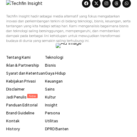
Techfin Insight hadir sebagai media alternatif yang fokus mengabarkan
inovasi dan perkembangan terkini di bidang teknologi, bisnis, keuangan, serta
tantangan yang kita hadapi setiap hari. Kami menganalisis bagaimana bisnis
dan teknologi saling bersinggungan, mempengaruhi, dan memberikan
dampak pada berbagai lini kehidupan untuk mewujudkan transformasi
budaya di dunia yang semakin saling terhubung ini.
Tentang Kami
Teknologi
Iklan & Partnership
Bisnis
Syarat dan Ketentuan
Gaya Hidup
Kebijakan Privasi
Keuangan
Disclaimer
Sains
New
Jadi Penulis
Kultur
Panduan Editorial
Insight
Brand Guideline
Persona
Kontak
Utilitas
History
DPRD Banten