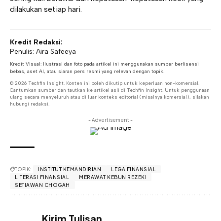
dilakukan setiap hari.
Kredit Redaksi:
Penulis: Aira Safeeya
Kredit Visual: Ilustrasi dan foto pada artikel ini menggunakan sumber berlisensi
bebas, aset AI, atau siaran pers resmi yang relevan dengan topik.
© 2026 Techfin Insight. Konten ini boleh dikutip untuk keperluan non-komersial.
Cantumkan sumber dan tautkan ke artikel asli di Techfin Insight. Untuk penggunaan
ulang secara menyeluruh atau di luar konteks editorial (misalnya komersial), silakan
hubungi redaksi.
- Advertisement -
TOPIK:
INSTITUT KEMANDIRIAN
LEGA FINANSIAL
LITERASI FINANSIAL
MERAWAT KEBUN REZEKI
SETIAWAN CHOGAH
Kirim Tulisan