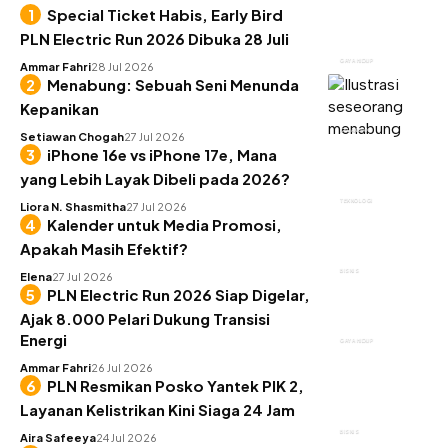
Special Ticket Habis, Early Bird
PLN Electric Run 2026 Dibuka 28 Juli
GAYA HIDUP
Ammar Fahri
28 Jul 2026
Menabung: Sebuah Seni Menunda
Kepanikan
KEUANGAN
Setiawan Chogah
27 Jul 2026
iPhone 16e vs iPhone 17e, Mana
yang Lebih Layak Dibeli pada 2026?
TEKNOLOGI
Liora N. Shasmitha
27 Jul 2026
Kalender untuk Media Promosi,
Apakah Masih Efektif?
BISNIS
Elena
27 Jul 2026
PLN Electric Run 2026 Siap Digelar,
Ajak 8.000 Pelari Dukung Transisi
Energi
GAYA HIDUP
Ammar Fahri
26 Jul 2026
PLN Resmikan Posko Yantek PIK 2,
Layanan Kelistrikan Kini Siaga 24 Jam
BISNIS
Aira Safeeya
24 Jul 2026