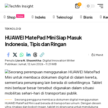
0
New
Shop
Indeks
Teknologi
Bisnis
Ke
TEKNOLOGI
HUAWEI MatePad Mini Siap Masuk
Indonesia, Tipis dan Ringan
2 Menit
Penulis:
Liora N. Shasmitha
- Digital Innovation Writer
Publikasi: Jumat, 12 Juni 2026 - 11.21 WIB
Seorang pengguna membaca dokumen digital menggunakan
HUAWEI MatePad Mini saat berada di transportasi umum. Dengan desain
ultra-ringkas dan bobot ringan, tablet ini dirancang untuk mendukung