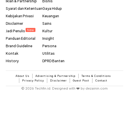
Iklan & Partnership
Bisnis
Syarat dan Ketentuan
Gaya Hidup
Kebijakan Privasi
Keuangan
Disclaimer
Sains
New
Jadi Penulis
Kultur
Panduan Editorial
Insight
Brand Guideline
Persona
Kontak
Utilitas
History
DPRD Banten
About Us
Advertising & Partnership
Terms & Conditions
Privacy Policy
Disclaimer
Guest Post
Contact
© 2026 Techfin.id. Designed with ❤️ by dezainin.com