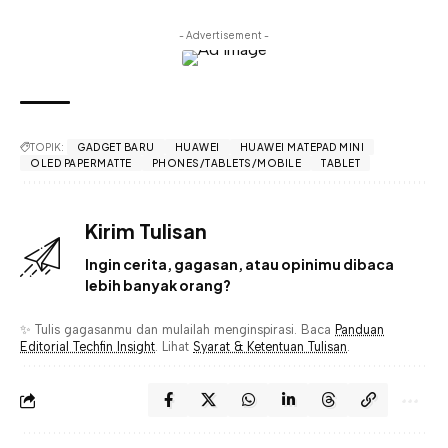
- Advertisement -
TOPIK:
GADGET BARU
HUAWEI
HUAWEI MATEPAD MINI
OLED PAPERMATTE
PHONES/TABLETS/MOBILE
TABLET
Kirim Tulisan
Ingin cerita, gagasan, atau opinimu dibaca
lebih banyak orang?
✨ Tulis gagasanmu dan mulailah menginspirasi. Baca
Panduan
Editorial Techfin Insight
. Lihat
Syarat & Ketentuan Tulisan
.