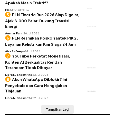
Apakah Masih Efektif?
BISNIS
Elena
27 Jul 2026
PLN Electric Run 2026 Siap Digelar,
Ajak 8.000 Pelari Dukung Transisi
Energi
GAYA HIDUP
Ammar Fahri
26 Jul 2026
PLN Resmikan Posko Yantek PIK 2,
Layanan Kelistrikan Kini Siaga 24 Jam
BISNIS
Aira Safeeya
24 Jul 2026
YouTube Perketat Monetisasi,
Konten AI Berkualitas Rendah
Terancam Tidak Dibayar
TEKNOLOGI
Liora N. Shasmitha
22 Jul 2026
Akun WhatsApp Diblokir? Ini
Penyebab dan Cara Mengajukan
Tinjauan
TEKNOLOGI
Liora N. Shasmitha
22 Jul 2026
Tampilkan Lagi