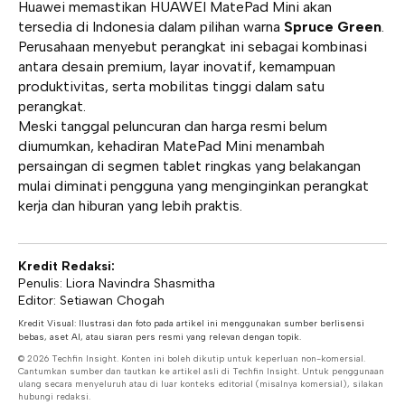
Huawei memastikan HUAWEI MatePad Mini akan
tersedia di Indonesia dalam pilihan warna
Spruce Green
.
Perusahaan menyebut perangkat ini sebagai kombinasi
antara desain premium, layar inovatif, kemampuan
produktivitas, serta mobilitas tinggi dalam satu
perangkat.
Meski tanggal peluncuran dan harga resmi belum
diumumkan, kehadiran MatePad Mini menambah
persaingan di segmen tablet ringkas yang belakangan
mulai diminati pengguna yang menginginkan perangkat
kerja dan hiburan yang lebih praktis.
Kredit Redaksi:
Penulis: Liora Navindra Shasmitha
Editor: Setiawan Chogah
Kredit Visual: Ilustrasi dan foto pada artikel ini menggunakan sumber berlisensi
bebas, aset AI, atau siaran pers resmi yang relevan dengan topik.
© 2026 Techfin Insight. Konten ini boleh dikutip untuk keperluan non-komersial.
Cantumkan sumber dan tautkan ke artikel asli di Techfin Insight. Untuk penggunaan
ulang secara menyeluruh atau di luar konteks editorial (misalnya komersial), silakan
hubungi redaksi.