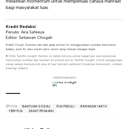
melainkan momentum untuk memperluas cahaya manfaat
bagi masyarakat luas.
Kredit Redaksi:
Penulis: Aira Safeeya
Editor: Setiawan Chogah
Kredit Visual: Ilustrasi dan foto pada artikel ini menggunakan sumber berlisensi
bebas, aset AI, atau siaran pers resmi yang relevan dengan topik.
© 2026 Techfin Insight. Konten ini boleh dikutip untuk keperluan non-komersial.
Cantumkan sumber dan tautkan ke artikel asli di Techfin Insight. Untuk penggunaan
ulang secara menyeluruh atau di luar konteks editorial (misalnya komersial), silakan
hubungi redaksi.
- Advertisement -
TOPIK:
BANTUAN SOSIAL
PLN PEDULI
RAMADAN 1447 H
YBM PLN
ZAKAT PEGAWAI