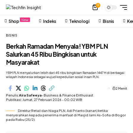
0
New
Shop
Indeks
Teknologi
Bisnis
Ke
BISNIS
Berkah Ramadan Menyala! YBM PLN
Salurkan 45 Ribu Bingkisan untuk
Masyarakat
YBM PLN menyalurkan lebih dari 45 ribu bingkisan Ramadan 1447 H di berbagai
wilayah Indonesia sebagai wujud kepedulian sosial insan PLN.
2 Menit
Penulis:
Aira Safeeya
- Business & Finance Enthusiast
Publikasi: Jumat, 27 Februari 2026 - 00.02 WIB
Direktur Retail dan Niaga PLN, Adi Prianto (kanan) ketika
menyerahkan kepada penerima manfaat di Masjid Jami As-Sofia di Bogor
pada Rabu (25/2).