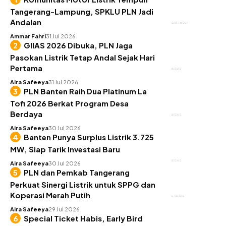
Tangerang-Lampung, SPKLU PLN Jadi
Andalan
GAYA HIDUP
Ammar Fahri
31 Jul 2026
GIIAS 2026 Dibuka, PLN Jaga
Pasokan Listrik Tetap Andal Sejak Hari
Pertama
BISNIS
Aira Safeeya
31 Jul 2026
PLN Banten Raih Dua Platinum La
Tofi 2026 Berkat Program Desa
Berdaya
BISNIS
Aira Safeeya
30 Jul 2026
Banten Punya Surplus Listrik 3.725
MW, Siap Tarik Investasi Baru
BISNIS
Aira Safeeya
30 Jul 2026
PLN dan Pemkab Tangerang
Perkuat Sinergi Listrik untuk SPPG dan
Koperasi Merah Putih
UTILITAS
Aira Safeeya
29 Jul 2026
Special Ticket Habis, Early Bird