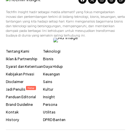
Techfin Insight hadir sebagai media alternatif yang fokus mengabarkan
inovasi dan perkembangan terkini di bidang teknologi, bisnis, keuangan, serta
tantangan yang kita hadapi setiap hari. Kami menganalisis bagaimana bisnis
dan teknologi saling bersinggungan, mempengaruhi, dan memberikan
dampak pada berbagai lini kehidupan untuk mewujudkan transformasi
budaya di dunia yang semakin saling terhubung ini.
Tentang Kami
Teknologi
Iklan & Partnership
Bisnis
Syarat dan Ketentuan
Gaya Hidup
Kebijakan Privasi
Keuangan
Disclaimer
Sains
New
Jadi Penulis
Kultur
Panduan Editorial
Insight
Brand Guideline
Persona
Kontak
Utilitas
History
DPRD Banten