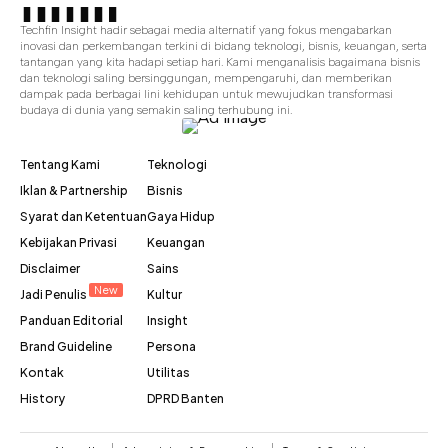
Techfin Insight hadir sebagai media alternatif yang fokus mengabarkan
inovasi dan perkembangan terkini di bidang teknologi, bisnis, keuangan, serta
tantangan yang kita hadapi setiap hari. Kami menganalisis bagaimana bisnis
dan teknologi saling bersinggungan, mempengaruhi, dan memberikan
dampak pada berbagai lini kehidupan untuk mewujudkan transformasi
budaya di dunia yang semakin saling terhubung ini.
Tentang Kami
Teknologi
Iklan & Partnership
Bisnis
Syarat dan Ketentuan
Gaya Hidup
Kebijakan Privasi
Keuangan
Disclaimer
Sains
New
Jadi Penulis
Kultur
Panduan Editorial
Insight
Brand Guideline
Persona
Kontak
Utilitas
History
DPRD Banten