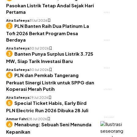
Pasokan Listrik Tetap Andal Sejak Hari
Pertama
BISNIS
Aira Safeeya
31 Jul 2026
PLN Banten Raih Dua Platinum La
Tofi 2026 Berkat Program Desa
Berdaya
BISNIS
Aira Safeeya
30 Jul 2026
Banten Punya Surplus Listrik 3.725
MW, Siap Tarik Investasi Baru
BISNIS
Aira Safeeya
30 Jul 2026
PLN dan Pemkab Tangerang
Perkuat Sinergi Listrik untuk SPPG dan
Koperasi Merah Putih
UTILITAS
Aira Safeeya
29 Jul 2026
Special Ticket Habis, Early Bird
PLN Electric Run 2026 Dibuka 28 Juli
GAYA HIDUP
Ammar Fahri
28 Jul 2026
Menabung: Sebuah Seni Menunda
Kepanikan