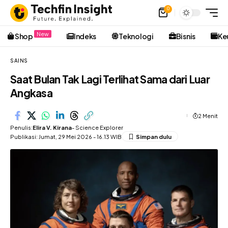
0
New
Shop
Indeks
Teknologi
Bisnis
Ke
SAINS
Saat Bulan Tak Lagi Terlihat Sama dari Luar
Angkasa
2 Menit
Penulis:
Elira V. Kirana
- Science Explorer
Publikasi: Jumat, 29 Mei 2026 - 16.13 WIB