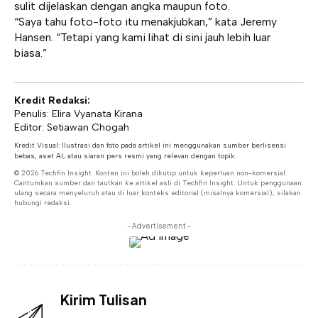
sulit dijelaskan dengan angka maupun foto.
“Saya tahu foto-foto itu menakjubkan,” kata Jeremy
Hansen. “Tetapi yang kami lihat di sini jauh lebih luar
biasa.”
Kredit Redaksi:
Penulis: Elira Vyanata Kirana
Editor: Setiawan Chogah
Kredit Visual: Ilustrasi dan foto pada artikel ini menggunakan sumber berlisensi
bebas, aset AI, atau siaran pers resmi yang relevan dengan topik.
© 2026 Techfin Insight. Konten ini boleh dikutip untuk keperluan non-komersial.
Cantumkan sumber dan tautkan ke artikel asli di Techfin Insight. Untuk penggunaan
ulang secara menyeluruh atau di luar konteks editorial (misalnya komersial), silakan
hubungi redaksi.
- Advertisement -
Kirim Tulisan