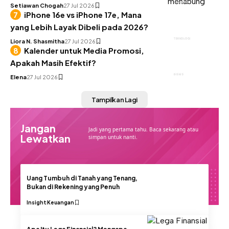
KEUANGAN
Setiawan Chogah
27 Jul 2026
iPhone 16e vs iPhone 17e, Mana
yang Lebih Layak Dibeli pada 2026?
TEKNOLOGI
Liora N. Shasmitha
27 Jul 2026
Kalender untuk Media Promosi,
Apakah Masih Efektif?
BISNIS
Elena
27 Jul 2026
Tampilkan Lagi
Jangan
Jadi yang pertama tahu. Baca sekarang atau
Lewatkan
simpan untuk nanti.
Uang Tumbuh di Tanah yang Tenang,
Bukan di Rekening yang Penuh
Insight
Keuangan