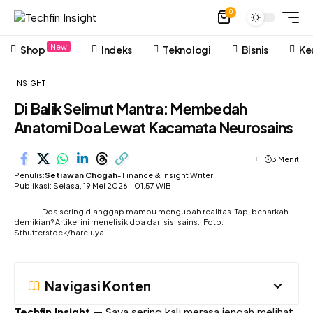
0
New
Shop
Indeks
Teknologi
Bisnis
Ke
INSIGHT
Di Balik Selimut Mantra: Membedah
Anatomi Doa Lewat Kacamata Neurosains
3 Menit
Penulis:
Setiawan Chogah
- Finance & Insight Writer
Publikasi: Selasa, 19 Mei 2026 - 01.57 WIB
Doa sering dianggap mampu mengubah realitas. Tapi benarkah
demikian? Artikel ini menelisik doa dari sisi sains.. Foto:
Sthutterstock/hareluya
Navigasi Konten
Techfin Insight —
Saya sering kali merasa jengah melihat