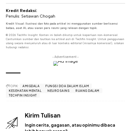
Kredit Redaksi:
Penulis: Setiawan Chogah
Kredit Visual: Ilustrasi dan foto pada artikel ini menggunakan sumber berlisensi
bebas, aset AI, atau siaran pers resmi yang relevan dengan topik.
© 2026 Techfin Insight. Konten ini boleh dikutip untuk keperluan non-komersial.
Cantumkan sumber dan tautkan ke artikel asli di Techfin Insight. Untuk penggunaan
ulang secara menyeluruh atau di luar konteks editorial (misalnya komersial), silakan
hubungi redaksi.
- Advertisement -
TOPIK:
AMIGDALA
FUNGSI DOA DALAM ISLAM
KESEHATAN MENTAL
NEUROSAINS
RUANG DALAM
TECHFIN INSIGHT
Kirim Tulisan
Ingin cerita, gagasan, atau opinimu dibaca
lebih banyak orang?