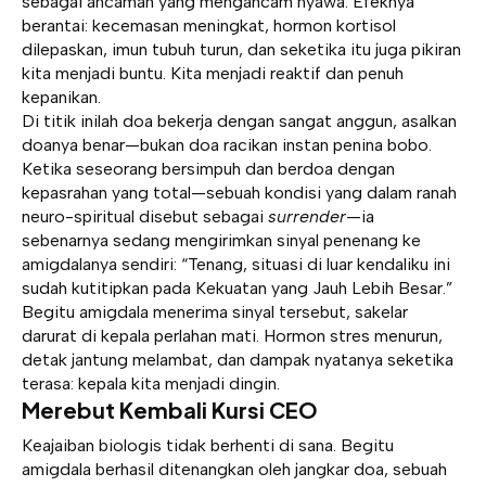
sebagai ancaman yang mengancam nyawa. Efeknya
berantai: kecemasan meningkat, hormon kortisol
dilepaskan, imun tubuh turun, dan seketika itu juga pikiran
kita menjadi buntu. Kita menjadi reaktif dan penuh
kepanikan.
Di titik inilah doa bekerja dengan sangat anggun, asalkan
doanya benar—bukan doa racikan instan penina bobo.
Ketika seseorang bersimpuh dan berdoa dengan
kepasrahan yang total—sebuah kondisi yang dalam ranah
neuro-spiritual disebut sebagai
surrender
—ia
sebenarnya sedang mengirimkan sinyal penenang ke
amigdalanya sendiri: “Tenang, situasi di luar kendaliku ini
sudah kutitipkan pada Kekuatan yang Jauh Lebih Besar.”
Begitu amigdala menerima sinyal tersebut, sakelar
darurat di kepala perlahan mati. Hormon stres menurun,
detak jantung melambat, dan dampak nyatanya seketika
terasa: kepala kita menjadi dingin.
Merebut Kembali Kursi CEO
Keajaiban biologis tidak berhenti di sana. Begitu
amigdala berhasil ditenangkan oleh jangkar doa, sebuah