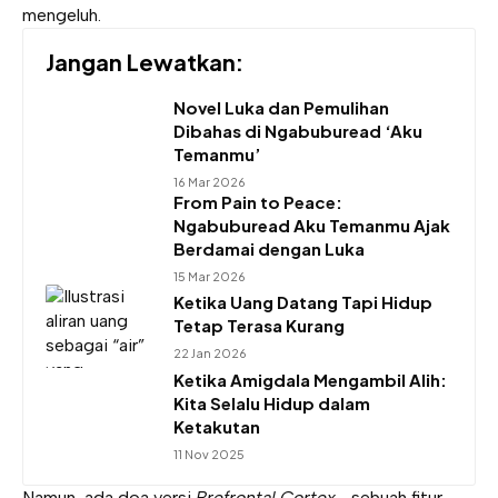
mengeluh.
Jangan Lewatkan:
Novel Luka dan Pemulihan
Dibahas di Ngabuburead ‘Aku
Temanmu’
16 Mar 2026
From Pain to Peace:
Ngabuburead Aku Temanmu Ajak
Berdamai dengan Luka
15 Mar 2026
Ketika Uang Datang Tapi Hidup
Tetap Terasa Kurang
22 Jan 2026
Ketika Amigdala Mengambil Alih:
Kita Selalu Hidup dalam
Ketakutan
11 Nov 2025
Namun, ada doa versi
Prefrontal Cortex
—sebuah fitur