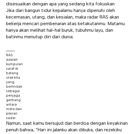
disesuaikan dengan apa yang sedang kita fokuskan.
Jika dari bangun tidur kepalamu hanya dipenuhi oleh
kecemasan, utang, dan kesialan, maka radar RAS akan
bekerja mencari pembenaran atas ketakutanmu. Matamu
hanya akan melihat hal-hal buruk, tubuhmu layu, dan
batinmu menutup diri dari dunia.
RAS
adalah
kumpulan
saraf di
batang
otak kita
yang
bertindak
sebagai
penjaga
gerbang
antara
indra dan
pikiran
sadar.
Namun, saat kamu bersujud dan berdoa dengan keyakinan
penuh bahwa, “Hari ini jalanku akan dibuka, dan rezekiku