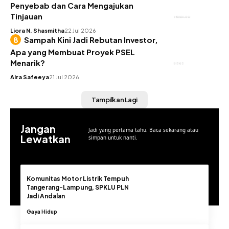
Penyebab dan Cara Mengajukan
Tinjauan
TEKNOLOGI
Liora N. Shasmitha
22 Jul 2026
Sampah Kini Jadi Rebutan Investor,
Apa yang Membuat Proyek PSEL
Menarik?
BISNIS
Aira Safeeya
21 Jul 2026
Tampilkan Lagi
Jangan
Jadi yang pertama tahu. Baca sekarang atau
Lewatkan
simpan untuk nanti.
Komunitas Motor Listrik Tempuh
Tangerang-Lampung, SPKLU PLN
Jadi Andalan
Gaya Hidup