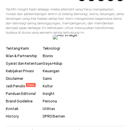
Techfin Insight hadir sebagai media alternatif yang fokus mengabarkan
inovasi dan perkembangan terkini di bidang teknologi, bisnis, keuangan, serta
tantangan yang kita hadapi setiap hari. Kami menganalisis bagaimana bisnis
dan teknologi saling bersinggungan, mempengaruhi, dan memberikan
dampak pada berbagai lini kehidupan untuk mewujudkan transformasi
budaya di dunia yang semakin saling terhubung ini.
Tentang Kami
Teknologi
Iklan & Partnership
Bisnis
Syarat dan Ketentuan
Gaya Hidup
Kebijakan Privasi
Keuangan
Disclaimer
Sains
New
Jadi Penulis
Kultur
Panduan Editorial
Insight
Brand Guideline
Persona
Kontak
Utilitas
History
DPRD Banten