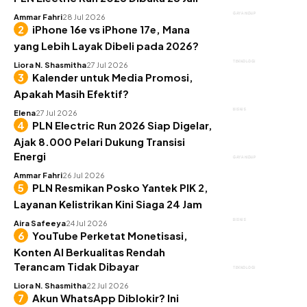
GAYA HIDUP
Ammar Fahri
28 Jul 2026
iPhone 16e vs iPhone 17e, Mana
yang Lebih Layak Dibeli pada 2026?
TEKNOLOGI
Liora N. Shasmitha
27 Jul 2026
Kalender untuk Media Promosi,
Apakah Masih Efektif?
BISNIS
Elena
27 Jul 2026
PLN Electric Run 2026 Siap Digelar,
Ajak 8.000 Pelari Dukung Transisi
Energi
GAYA HIDUP
Ammar Fahri
26 Jul 2026
PLN Resmikan Posko Yantek PIK 2,
Layanan Kelistrikan Kini Siaga 24 Jam
BISNIS
Aira Safeeya
24 Jul 2026
YouTube Perketat Monetisasi,
Konten AI Berkualitas Rendah
Terancam Tidak Dibayar
TEKNOLOGI
Liora N. Shasmitha
22 Jul 2026
Akun WhatsApp Diblokir? Ini