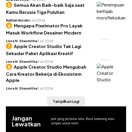
Semua Akan Baik-baik Saja saat
Kamu Berusia Tiga Puluhan
INSIGHT
Nafilah Nurdin
6 Jul 2026
Mengapa Pixelmator Pro Layak
Masuk Workflow Desainer Modern
TEKNOLOGI
Liora N. Shasmitha
3 Jul 2026
Apple Creator Studio Tak Lagi
Sekadar Paket Aplikasi Kreatif
TEKNOLOGI
Liora N. Shasmitha
3 Jul 2026
Apple Creator Studio Mengubah
Cara Kreator Bekerja di Ekosistem
Apple
TEKNOLOGI
Liora N. Shasmitha
3 Jul 2026
Tampilkan Lagi
Jangan
Jadi yang pertama tahu. Baca sekarang atau
Lewatkan
simpan untuk nanti.