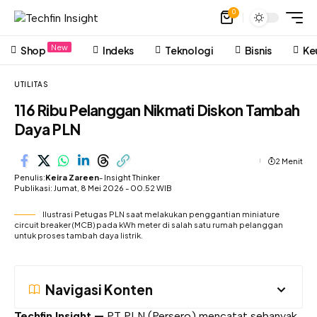
0
New
Shop
Indeks
Teknologi
Bisnis
Ke
UTILITAS
116 Ribu Pelanggan Nikmati Diskon Tambah
Daya PLN
2 Menit
Penulis:
Keira Zareen
- Insight Thinker
Publikasi: Jumat, 8 Mei 2026 - 00.52 WIB
Ilustrasi Petugas PLN saat melakukan penggantian miniature
circuit breaker (MCB) pada kWh meter di salah satu rumah pelanggan
untuk proses tambah daya listrik.
Navigasi Konten
Techfin Insight —
PT PLN (Persero) mencatat sebanyak