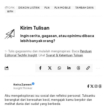
TOPIK:
DISKON LISTRIK
PLN
PLN MOBILE
TAMBAH DAYA
WFH
Kirim Tulisan
Ingin cerita, gagasan, atau opinimu dibaca
lebih banyak orang?
✨ Tulis gagasanmu dan mulailah menginspirasi. Baca
Panduan
Editorial Techfin Insight
. Lihat
Syarat & Ketentuan Tulisan
.
Keira Zareen
Insight Thinker
Aku mengeksplorasi isu sosial dan refleksi personal. Tulisanku
berangkat dari keresahan kecil, mengajak kamu berpikir dan
melihat dunia dari sudut yang berbeda.