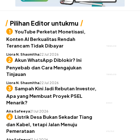
Pilihan Editor untukmu
YouTube Perketat Monetisasi,
Konten AI Berkualitas Rendah
Terancam Tidak Dibayar
TEKNOLOGI
Liora N. Shasmitha
22 Jul 2026
Akun WhatsApp Diblokir? Ini
Penyebab dan Cara Mengajukan
Tinjauan
TEKNOLOGI
Liora N. Shasmitha
22 Jul 2026
Sampah Kini Jadi Rebutan Investor,
Apa yang Membuat Proyek PSEL
Menarik?
BISNIS
Aira Safeeya
21 Jul 2026
Listrik Desa Bukan Sekadar Tiang
dan Kabel, tetapi Jalan Menuju
Pemerataan
UTILITAS
Aira Safeeya
17 Jul 2026