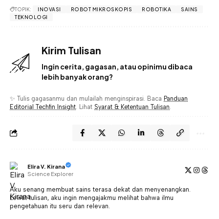
TOPIK:
INOVASI
ROBOT MIKROSKOPIS
ROBOTIKA
SAINS
TEKNOLOGI
Kirim Tulisan
Ingin cerita, gagasan, atau opinimu dibaca
lebih banyak orang?
✨ Tulis gagasanmu dan mulailah menginspirasi. Baca
Panduan
Editorial Techfin Insight
. Lihat
Syarat & Ketentuan Tulisan
.
Elira V. Kirana
Science Explorer
Aku senang membuat sains terasa dekat dan menyenangkan.
Lewat tulisan, aku ingin mengajakmu melihat bahwa ilmu
pengetahuan itu seru dan relevan.