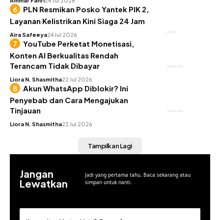
Ammar Fahri
26 Jul 2026
PLN Resmikan Posko Yantek PIK 2,
Layanan Kelistrikan Kini Siaga 24 Jam
BISNIS
Aira Safeeya
24 Jul 2026
YouTube Perketat Monetisasi,
Konten AI Berkualitas Rendah
Terancam Tidak Dibayar
TEKNOLOGI
Liora N. Shasmitha
22 Jul 2026
Akun WhatsApp Diblokir? Ini
Penyebab dan Cara Mengajukan
Tinjauan
TEKNOLOGI
Liora N. Shasmitha
22 Jul 2026
Tampilkan Lagi
Jangan
Jadi yang pertama tahu. Baca sekarang atau
Lewatkan
simpan untuk nanti.