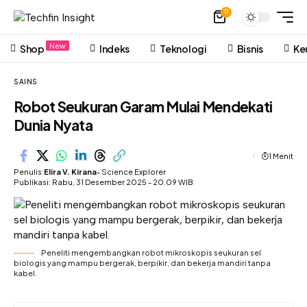
0
New
Shop
Indeks
Teknologi
Bisnis
Ke
SAINS
Robot Seukuran Garam Mulai Mendekati
Dunia Nyata
1 Menit
Penulis:
Elira V. Kirana
- Science Explorer
Publikasi: Rabu, 31 Desember 2025 - 20.09 WIB
Peneliti mengembangkan robot mikroskopis seukuran sel
biologis yang mampu bergerak, berpikir, dan bekerja mandiri tanpa
kabel.