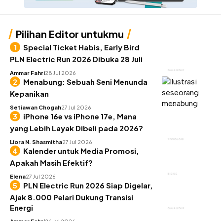
Pilihan Editor untukmu
Special Ticket Habis, Early Bird
PLN Electric Run 2026 Dibuka 28 Juli
GAYA HIDUP
Ammar Fahri
28 Jul 2026
Menabung: Sebuah Seni Menunda
Kepanikan
KEUANGAN
Setiawan Chogah
27 Jul 2026
iPhone 16e vs iPhone 17e, Mana
yang Lebih Layak Dibeli pada 2026?
TEKNOLOGI
Liora N. Shasmitha
27 Jul 2026
Kalender untuk Media Promosi,
Apakah Masih Efektif?
BISNIS
Elena
27 Jul 2026
PLN Electric Run 2026 Siap Digelar,
Ajak 8.000 Pelari Dukung Transisi
Energi
GAYA HIDUP