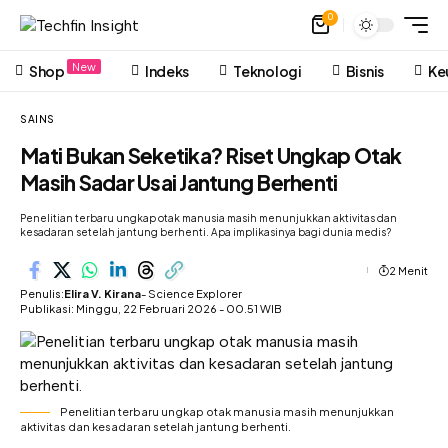
0
New
Shop
Indeks
Teknologi
Bisnis
Ke
SAINS
Mati Bukan Seketika? Riset Ungkap Otak
Masih Sadar Usai Jantung Berhenti
Penelitian terbaru ungkap otak manusia masih menunjukkan aktivitas dan
kesadaran setelah jantung berhenti. Apa implikasinya bagi dunia medis?
2 Menit
Penulis:
Elira V. Kirana
- Science Explorer
Publikasi: Minggu, 22 Februari 2026 - 00.51 WIB
Penelitian terbaru ungkap otak manusia masih menunjukkan
aktivitas dan kesadaran setelah jantung berhenti.