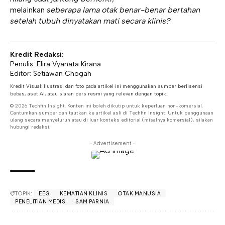
melainkan
seberapa lama otak benar-benar bertahan
setelah tubuh dinyatakan mati secara klinis?
Kredit Redaksi:
Penulis: Elira Vyanata Kirana
Editor: Setiawan Chogah
Kredit Visual: Ilustrasi dan foto pada artikel ini menggunakan sumber berlisensi
bebas, aset AI, atau siaran pers resmi yang relevan dengan topik.
© 2026 Techfin Insight. Konten ini boleh dikutip untuk keperluan non-komersial.
Cantumkan sumber dan tautkan ke artikel asli di Techfin Insight. Untuk penggunaan
ulang secara menyeluruh atau di luar konteks editorial (misalnya komersial), silakan
hubungi redaksi.
- Advertisement -
TOPIK:
EEG
KEMATIAN KLINIS
OTAK MANUSIA
PENELITIAN MEDIS
SAM PARNIA