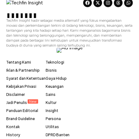
Techfin Insight hadir sebagai media alternatif yang fokus mengabarkan
inovasi dan perkembangan terkini di bidang teknologi, bisnis, keuangan, serta
tantangan yang kita hadapi setiap hari. Kami menganalisis bagaimana bisnis
dan teknologi saling bersinggungan, mempengaruhi, dan memberikan
dampak pada berbagai lini kehidupan untuk mewujudkan transformasi
budaya di dunia yang semakin saling terhubung ini.
Tentang Kami
Teknologi
Iklan & Partnership
Bisnis
Syarat dan Ketentuan
Gaya Hidup
Kebijakan Privasi
Keuangan
Disclaimer
Sains
New
Jadi Penulis
Kultur
Panduan Editorial
Insight
Brand Guideline
Persona
Kontak
Utilitas
History
DPRD Banten