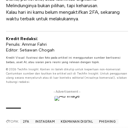
Melindunginya bukan pilihan, tapi keharusan.
Kalau hari ini kamu belum mengaktifkan 2FA, sekarang
waktu terbaik untuk melakukannya.
Kredit Redaksi:
Penulis: Ammar Fahri
Editor: Setiawan Chogah
Kredit Visual: Ilustrasi dan foto pada artikel ini menggunakan sumber berlisensi
bebas, aset AI, atau siaran pers resmi yang relevan dengan topik.
© 2026 Techfin Insight. Konten ini boleh dikutip untuk keperluan non-komersial.
Cantumkan sumber dan tautkan ke artikel asli di Techfin Insight. Untuk penggunaan
ulang secara menyeluruh atau di luar konteks editorial (misalnya komersial), silakan
hubungi redaksi.
- Advertisement -
TOPIK:
2FA
INSTAGRAM
KEAMANAN DIGITAL
PHISHING