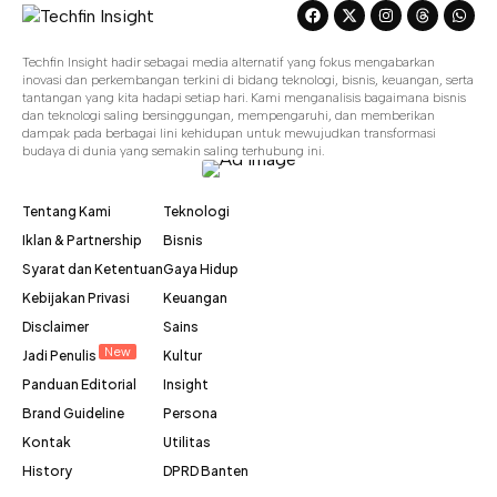
Techfin Insight hadir sebagai media alternatif yang fokus mengabarkan
inovasi dan perkembangan terkini di bidang teknologi, bisnis, keuangan, serta
tantangan yang kita hadapi setiap hari. Kami menganalisis bagaimana bisnis
dan teknologi saling bersinggungan, mempengaruhi, dan memberikan
dampak pada berbagai lini kehidupan untuk mewujudkan transformasi
budaya di dunia yang semakin saling terhubung ini.
Tentang Kami
Teknologi
Iklan & Partnership
Bisnis
Syarat dan Ketentuan
Gaya Hidup
Kebijakan Privasi
Keuangan
Disclaimer
Sains
New
Jadi Penulis
Kultur
Panduan Editorial
Insight
Brand Guideline
Persona
Kontak
Utilitas
History
DPRD Banten