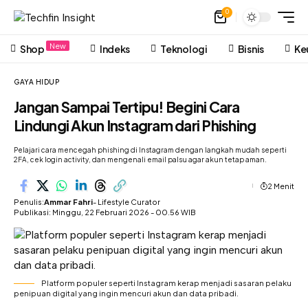
0
New
Shop
Indeks
Teknologi
Bisnis
Ke
GAYA HIDUP
Jangan Sampai Tertipu! Begini Cara
Lindungi Akun Instagram dari Phishing
Pelajari cara mencegah phishing di Instagram dengan langkah mudah seperti
2FA, cek login activity, dan mengenali email palsu agar akun tetap aman.
2 Menit
Penulis:
Ammar Fahri
- Lifestyle Curator
Publikasi: Minggu, 22 Februari 2026 - 00.56 WIB
Platform populer seperti Instagram kerap menjadi sasaran pelaku
penipuan digital yang ingin mencuri akun dan data pribadi.