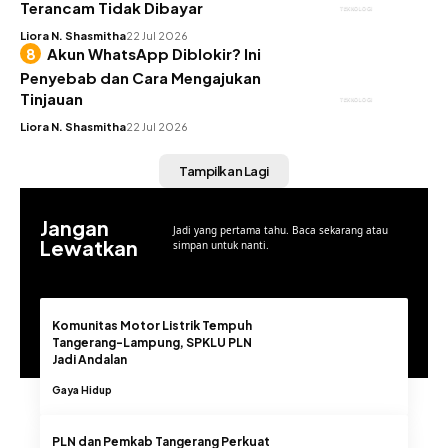
Terancam Tidak Dibayar
TEKNOLOGI
Liora N. Shasmitha
22 Jul 2026
Akun WhatsApp Diblokir? Ini
Penyebab dan Cara Mengajukan
Tinjauan
TEKNOLOGI
Liora N. Shasmitha
22 Jul 2026
Tampilkan Lagi
Jangan
Jadi yang pertama tahu. Baca sekarang atau
Lewatkan
simpan untuk nanti.
Komunitas Motor Listrik Tempuh
Tangerang-Lampung, SPKLU PLN
Jadi Andalan
Gaya Hidup
PLN dan Pemkab Tangerang Perkuat