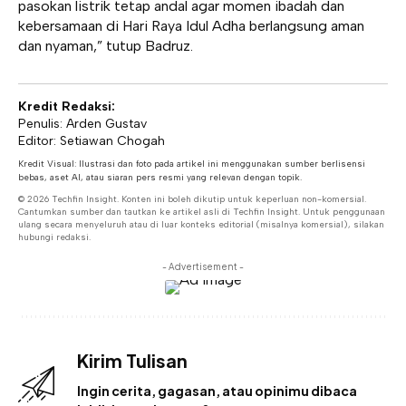
pasokan listrik tetap andal agar momen ibadah dan
kebersamaan di Hari Raya Idul Adha berlangsung aman
dan nyaman,” tutup Badruz.
Kredit Redaksi:
Penulis: Arden Gustav
Editor: Setiawan Chogah
Kredit Visual: Ilustrasi dan foto pada artikel ini menggunakan sumber berlisensi
bebas, aset AI, atau siaran pers resmi yang relevan dengan topik.
© 2026 Techfin Insight. Konten ini boleh dikutip untuk keperluan non-komersial.
Cantumkan sumber dan tautkan ke artikel asli di Techfin Insight. Untuk penggunaan
ulang secara menyeluruh atau di luar konteks editorial (misalnya komersial), silakan
hubungi redaksi.
- Advertisement -
Kirim Tulisan
Ingin cerita, gagasan, atau opinimu dibaca