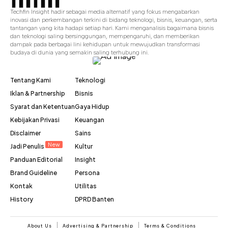
Techfin Insight hadir sebagai media alternatif yang fokus mengabarkan
inovasi dan perkembangan terkini di bidang teknologi, bisnis, keuangan, serta
tantangan yang kita hadapi setiap hari. Kami menganalisis bagaimana bisnis
dan teknologi saling bersinggungan, mempengaruhi, dan memberikan
dampak pada berbagai lini kehidupan untuk mewujudkan transformasi
budaya di dunia yang semakin saling terhubung ini.
Tentang Kami
Teknologi
Iklan & Partnership
Bisnis
Syarat dan Ketentuan
Gaya Hidup
Kebijakan Privasi
Keuangan
Disclaimer
Sains
New
Jadi Penulis
Kultur
Panduan Editorial
Insight
Brand Guideline
Persona
Kontak
Utilitas
History
DPRD Banten
About Us
Advertising & Partnership
Terms & Conditions