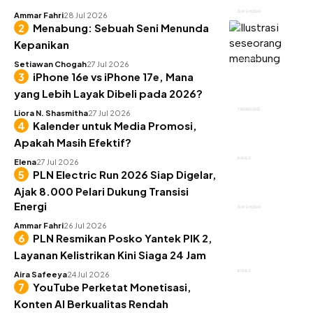
GAYA HIDUP
Ammar Fahri
28 Jul 2026
Menabung: Sebuah Seni Menunda
Kepanikan
KEUANGAN
Setiawan Chogah
27 Jul 2026
iPhone 16e vs iPhone 17e, Mana
yang Lebih Layak Dibeli pada 2026?
TEKNOLOGI
Liora N. Shasmitha
27 Jul 2026
Kalender untuk Media Promosi,
Apakah Masih Efektif?
BISNIS
Elena
27 Jul 2026
PLN Electric Run 2026 Siap Digelar,
Ajak 8.000 Pelari Dukung Transisi
Energi
GAYA HIDUP
Ammar Fahri
26 Jul 2026
PLN Resmikan Posko Yantek PIK 2,
Layanan Kelistrikan Kini Siaga 24 Jam
BISNIS
Aira Safeeya
24 Jul 2026
YouTube Perketat Monetisasi,
Konten AI Berkualitas Rendah