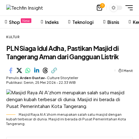
0
New
Shop
Indeks
Teknologi
Bisnis
Ke
KULTUR
PLN Siaga Idul Adha, Pastikan Masjid di
Tangerang Aman dari Gangguan Listrik
1 Menit
Penulis:
Arden Gustav
- Culture Storyteller
Publikasi: Senin, 25 Mei 2026 - 22.33 WIB
Masjid Raya Al A’zhom merupakan salah satu masjid dengan
kubah terbesar di dunia. Masjid ini berada di Pusat Pemerintahan Kota
Tangerang.