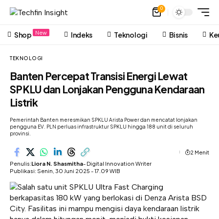
0
New
Shop
Indeks
Teknologi
Bisnis
Ke
TEKNOLOGI
Banten Percepat Transisi Energi Lewat
SPKLU dan Lonjakan Pengguna Kendaraan
Listrik
Pemerintah Banten meresmikan SPKLU Arista Power dan mencatat lonjakan
pengguna EV. PLN perluas infrastruktur SPKLU hingga 188 unit di seluruh
provinsi.
2 Menit
Penulis:
Liora N. Shasmitha
- Digital Innovation Writer
Publikasi: Senin, 30 Juni 2025 - 17.09 WIB