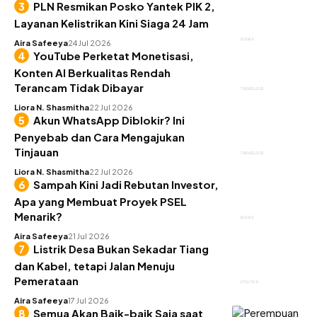
PLN Resmikan Posko Yantek PIK 2,
Layanan Kelistrikan Kini Siaga 24 Jam
BISNIS
Aira Safeeya
24 Jul 2026
YouTube Perketat Monetisasi,
Konten AI Berkualitas Rendah
Terancam Tidak Dibayar
TEKNOLOGI
Liora N. Shasmitha
22 Jul 2026
Akun WhatsApp Diblokir? Ini
Penyebab dan Cara Mengajukan
Tinjauan
TEKNOLOGI
Liora N. Shasmitha
22 Jul 2026
Sampah Kini Jadi Rebutan Investor,
Apa yang Membuat Proyek PSEL
Menarik?
BISNIS
Aira Safeeya
21 Jul 2026
Listrik Desa Bukan Sekadar Tiang
dan Kabel, tetapi Jalan Menuju
Pemerataan
UTILITAS
Aira Safeeya
17 Jul 2026
Semua Akan Baik-baik Saja saat