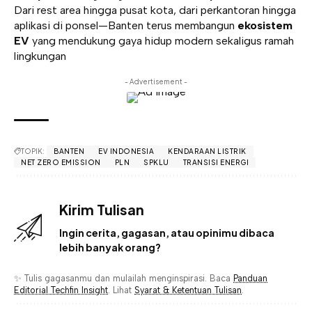
Dari rest area hingga pusat kota, dari perkantoran hingga
aplikasi di ponsel—Banten terus membangun
ekosistem
EV
yang mendukung gaya hidup modern sekaligus ramah
lingkungan
- Advertisement -
TOPIK:
BANTEN
EV INDONESIA
KENDARAAN LISTRIK
NET ZERO EMISSION
PLN
SPKLU
TRANSISI ENERGI
Kirim Tulisan
Ingin cerita, gagasan, atau opinimu dibaca
lebih banyak orang?
✨ Tulis gagasanmu dan mulailah menginspirasi. Baca
Panduan
Editorial Techfin Insight
. Lihat
Syarat & Ketentuan Tulisan
.