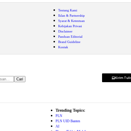
Tentang Kami
Iklan & Partnership
Syarat & Ketentuan
Kebijakan Privasi
Disclaimer
Panduan Editorial
Brand Guideline
Kontak
Kirim Tul
Trending Topics:
PLN
PLN UID Banten
AI