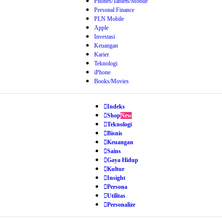
Phones/Tablets/Mobile
Personal Finance
PLN Mobile
Apple
Investasi
Keuangan
Karier
Teknologi
iPhone
Books/Movies
Indeks
Shop
New
Teknologi
Bisnis
Keuangan
Sains
Gaya Hidup
Kultur
Insight
Persona
Utilitas
Personalize