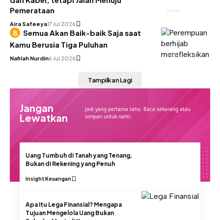
Pemerataan
UTILITAS
Aira Safeeya
17 Jul 2026
Semua Akan Baik-baik Saja saat
Kamu Berusia Tiga Puluhan
INSIGHT
Nafilah Nurdin
6 Jul 2026
Tampilkan Lagi
Jangan
Jadi yang pertama tahu. Baca sekarang atau
Lewatkan
simpan untuk nanti.
Uang Tumbuh di Tanah yang Tenang,
Bukan di Rekening yang Penuh
Insight
Keuangan
Apa Itu Lega Finansial? Mengapa
Tujuan Mengelola Uang Bukan