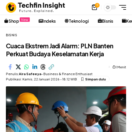
0
New
Shop
Indeks
Teknologi
Bisnis
Ke
BISNIS
Cuaca Ekstrem Jadi Alarm: PLN Banten
Perkuat Budaya Keselamatan Kerja
1 Menit
Penulis:
Aira Safeeya
- Business & Finance Enthusiast
Publikasi: Kamis, 22 Januari 2026 - 18.12 WIB