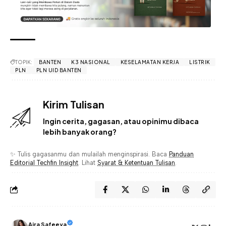
TOPIK:
BANTEN
K3 NASIONAL
KESELAMATAN KERJA
LISTRIK
PLN
PLN UID BANTEN
Kirim Tulisan
Ingin cerita, gagasan, atau opinimu dibaca
lebih banyak orang?
✨ Tulis gagasanmu dan mulailah menginspirasi. Baca
Panduan
Editorial Techfin Insight
. Lihat
Syarat & Ketentuan Tulisan
.
Aira Safeeya