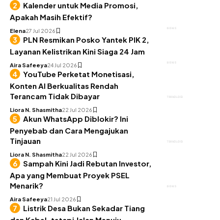
Kalender untuk Media Promosi,
Apakah Masih Efektif?
BISNIS
Elena
27 Jul 2026
PLN Resmikan Posko Yantek PIK 2,
Layanan Kelistrikan Kini Siaga 24 Jam
BISNIS
Aira Safeeya
24 Jul 2026
YouTube Perketat Monetisasi,
Konten AI Berkualitas Rendah
Terancam Tidak Dibayar
TEKNOLOGI
Liora N. Shasmitha
22 Jul 2026
Akun WhatsApp Diblokir? Ini
Penyebab dan Cara Mengajukan
Tinjauan
TEKNOLOGI
Liora N. Shasmitha
22 Jul 2026
Sampah Kini Jadi Rebutan Investor,
Apa yang Membuat Proyek PSEL
Menarik?
BISNIS
Aira Safeeya
21 Jul 2026
Listrik Desa Bukan Sekadar Tiang
dan Kabel, tetapi Jalan Menuju