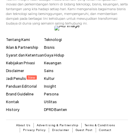
inovasi dan perkembangan terkini di bidang teknologi, bisnis, keuangan, serta
tantangan yang kita hadapi setiap hari. Kami menganalisis bagaimana bisnis
dan teknologi saling bersinggungan, mempengaruhi, dan memberikan
dampak pada berbagai lini kehidupan untuk mewujudkan transformasi
budaya di dunia yang semakin saling terhubung ini.
Tentang Kami
Teknologi
Iklan & Partnership
Bisnis
Syarat dan Ketentuan
Gaya Hidup
Kebijakan Privasi
Keuangan
Disclaimer
Sains
New
Jadi Penulis
Kultur
Panduan Editorial
Insight
Brand Guideline
Persona
Kontak
Utilitas
History
DPRD Banten
About Us
Advertising & Partnership
Terms & Conditions
Privacy Policy
Disclaimer
Guest Post
Contact