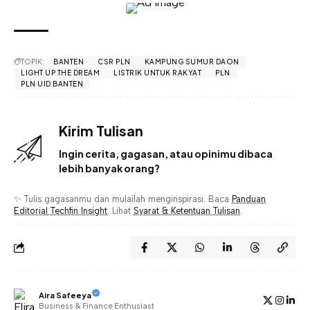
TOPIK:
BANTEN
CSR PLN
KAMPUNG SUMUR DAON
LIGHT UP THE DREAM
LISTRIK UNTUK RAKYAT
PLN
PLN UID BANTEN
Kirim Tulisan
Ingin cerita, gagasan, atau opinimu dibaca
lebih banyak orang?
✨ Tulis gagasanmu dan mulailah menginspirasi. Baca
Panduan
Editorial Techfin Insight
. Lihat
Syarat & Ketentuan Tulisan
.
Aira Safeeya
Business & Finance Enthusiast