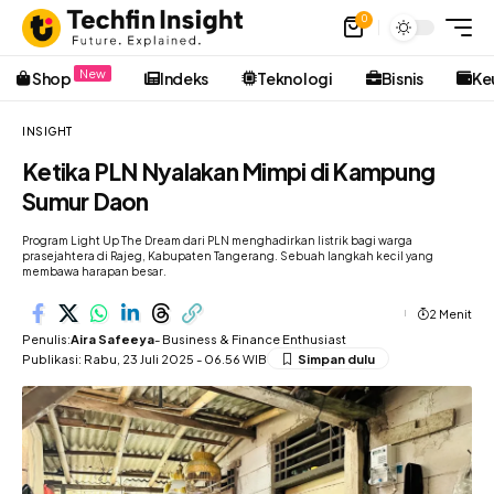
0
New
Shop
Indeks
Teknologi
Bisnis
Ke
INSIGHT
Ketika PLN Nyalakan Mimpi di Kampung
Sumur Daon
Program Light Up The Dream dari PLN menghadirkan listrik bagi warga
prasejahtera di Rajeg, Kabupaten Tangerang. Sebuah langkah kecil yang
membawa harapan besar.
2 Menit
Penulis:
Aira Safeeya
- Business & Finance Enthusiast
Publikasi: Rabu, 23 Juli 2025 - 06.56 WIB