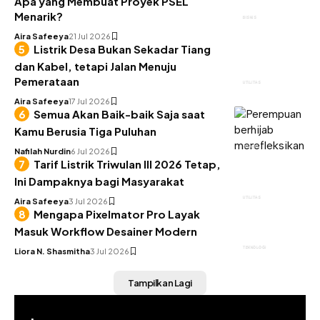
Apa yang Membuat Proyek PSEL
Menarik?
BISNIS
Aira Safeeya
21 Jul 2026
Listrik Desa Bukan Sekadar Tiang
dan Kabel, tetapi Jalan Menuju
Pemerataan
UTILITAS
Aira Safeeya
17 Jul 2026
Semua Akan Baik-baik Saja saat
Kamu Berusia Tiga Puluhan
INSIGHT
Nafilah Nurdin
6 Jul 2026
Tarif Listrik Triwulan III 2026 Tetap,
Ini Dampaknya bagi Masyarakat
UTILITAS
Aira Safeeya
3 Jul 2026
Mengapa Pixelmator Pro Layak
Masuk Workflow Desainer Modern
TEKNOLOGI
Liora N. Shasmitha
3 Jul 2026
Tampilkan Lagi