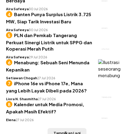
Berdaya
BISNIS
Aira Safeeya
30 Jul 2026
Banten Punya Surplus Listrik 3.725
MW, Siap Tarik Investasi Baru
BISNIS
Aira Safeeya
30 Jul 2026
PLN dan Pemkab Tangerang
Perkuat Sinergi Listrik untuk SPPG dan
Koperasi Merah Putih
UTILITAS
Aira Safeeya
29 Jul 2026
Menabung: Sebuah Seni Menunda
Kepanikan
KEUANGAN
Setiawan Chogah
27 Jul 2026
iPhone 16e vs iPhone 17e, Mana
yang Lebih Layak Dibeli pada 2026?
TEKNOLOGI
Liora N. Shasmitha
27 Jul 2026
Kalender untuk Media Promosi,
Apakah Masih Efektif?
BISNIS
Elena
27 Jul 2026
Tampilkan Lagi