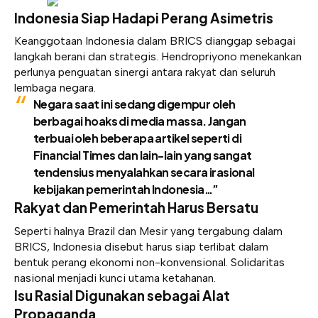
Indonesia Siap Hadapi Perang Asimetris
Keanggotaan Indonesia dalam BRICS dianggap sebagai
langkah berani dan strategis. Hendropriyono menekankan
perlunya penguatan sinergi antara rakyat dan seluruh
lembaga negara.
Negara saat ini sedang digempur oleh
berbagai hoaks di media massa. Jangan
terbuai oleh beberapa artikel seperti di
Financial Times dan lain-lain yang sangat
tendensius menyalahkan secara irasional
kebijakan pemerintah Indonesia…”
Rakyat dan Pemerintah Harus Bersatu
Seperti halnya Brazil dan Mesir yang tergabung dalam
BRICS, Indonesia disebut harus siap terlibat dalam
bentuk perang ekonomi non-konvensional. Solidaritas
nasional menjadi kunci utama ketahanan.
Isu Rasial Digunakan sebagai Alat
Propaganda