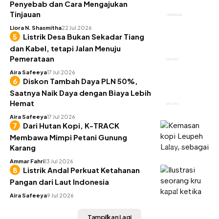
Penyebab dan Cara Mengajukan
Tinjauan
TEKNOLOGI
Liora N. Shasmitha
22 Jul 2026
Listrik Desa Bukan Sekadar Tiang
dan Kabel, tetapi Jalan Menuju
Pemerataan
UTILITAS
Aira Safeeya
17 Jul 2026
Diskon Tambah Daya PLN 50%,
Saatnya Naik Daya dengan Biaya Lebih
Hemat
UTILITAS
Aira Safeeya
17 Jul 2026
Dari Hutan Kopi, K-TRACK
Membawa Mimpi Petani Gunung
Karang
GAYA HIDUP
Ammar Fahri
13 Jul 2026
Listrik Andal Perkuat Ketahanan
Pangan dari Laut Indonesia
UTILITAS
Aira Safeeya
9 Jul 2026
Tampilkan Lagi