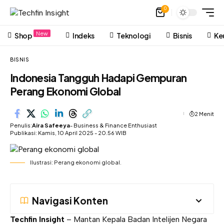
0
New
Shop
Indeks
Teknologi
Bisnis
Ke
BISNIS
Indonesia Tangguh Hadapi Gempuran
Perang Ekonomi Global
2 Menit
Penulis:
Aira Safeeya
- Business & Finance Enthusiast
Publikasi: Kamis, 10 April 2025 - 20.56 WIB
Ilustrasi: Perang ekonomi global.
Navigasi Konten
Techfin Insight
– Mantan Kepala Badan Intelijen Negara