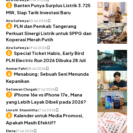
Banten Punya Surplus Listrik 3.725
MW, Siap Tarik Investasi Baru
BISNIS
Aira Safeeya
30 Jul 2026
PLN dan Pemkab Tangerang
Perkuat Sinergi Listrik untuk SPPG dan
Koperasi Merah Putih
UTILITAS
Aira Safeeya
29 Jul 2026
Special Ticket Habis, Early Bird
PLN Electric Run 2026 Dibuka 28 Juli
GAYA HIDUP
Ammar Fahri
28 Jul 2026
Menabung: Sebuah Seni Menunda
Kepanikan
KEUANGAN
Setiawan Chogah
27 Jul 2026
iPhone 16e vs iPhone 17e, Mana
yang Lebih Layak Dibeli pada 2026?
TEKNOLOGI
Liora N. Shasmitha
27 Jul 2026
Kalender untuk Media Promosi,
Apakah Masih Efektif?
BISNIS
Elena
27 Jul 2026