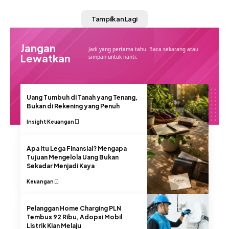
Tampilkan Lagi
Jangan
Jadi yang pertama tahu. Baca sekarang atau
Lewatkan
simpan untuk nanti.
Uang Tumbuh di Tanah yang Tenang,
Bukan di Rekening yang Penuh
Insight
Keuangan
Apa Itu Lega Finansial? Mengapa
Tujuan Mengelola Uang Bukan
Sekadar Menjadi Kaya
Keuangan
Pelanggan Home Charging PLN
Tembus 92 Ribu, Adopsi Mobil
Listrik Kian Melaju