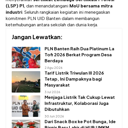
(LSP) P1
, dan menandatangani
MoU bersama mitra
industri
. Seluruh rangkaian kegiatan ini menegaskan
komitmen PLN UID Banten dalam membangun
keterhubungan antara sekolah dan dunia kerja.
Jangan Lewatkan:
PLN Banten Raih Dua Platinum La
Tofi 2026 Berkat Program Desa
Berdaya
2 Agu 2026
Tarif Listrik Triwulan III 2026
Tetap, Ini Dampaknya bagi
Masyarakat
3 Jul 2026
Menjaga Listrik Tak Cukup Lewat
Infrastruktur, Kolaborasi Juga
Dibutuhkan
30 Jun 2026
Dari Snack Box ke Pot Bunga, Ide
Bisnis Baru Lahir di HUB UMKM