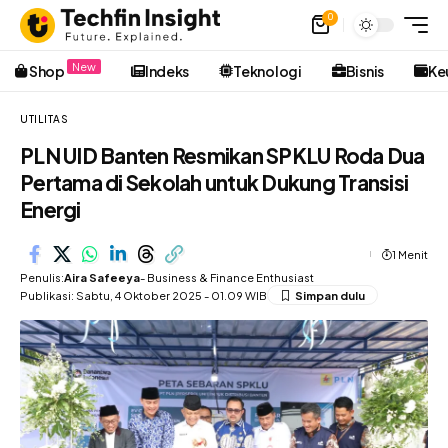
0
New
Shop
Indeks
Teknologi
Bisnis
Ke
UTILITAS
PLN UID Banten Resmikan SPKLU Roda Dua
Pertama di Sekolah untuk Dukung Transisi
Energi
1 Menit
Penulis:
Aira Safeeya
- Business & Finance Enthusiast
Publikasi: Sabtu, 4 Oktober 2025 - 01.09 WIB