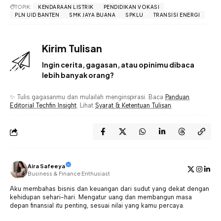
TOPIK:
KENDARAAN LISTRIK
PENDIDIKAN VOKASI
PLN UID BANTEN
SMK JAYA BUANA
SPKLU
TRANSISI ENERGI
Kirim Tulisan
Ingin cerita, gagasan, atau opinimu dibaca
lebih banyak orang?
✨ Tulis gagasanmu dan mulailah menginspirasi. Baca
Panduan
Editorial Techfin Insight
. Lihat
Syarat & Ketentuan Tulisan
.
Aira Safeeya
Business & Finance Enthusiast
Aku membahas bisnis dan keuangan dari sudut yang dekat dengan
kehidupan sehari-hari. Mengatur uang dan membangun masa
depan finansial itu penting, sesuai nilai yang kamu percaya.