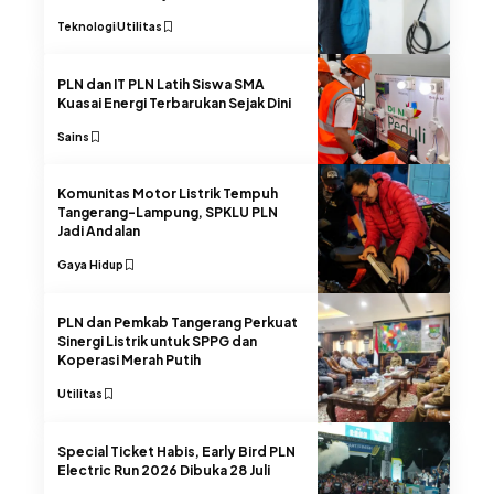
Teknologi
Utilitas
PLN dan IT PLN Latih Siswa SMA
Kuasai Energi Terbarukan Sejak Dini
Sains
Komunitas Motor Listrik Tempuh
Tangerang-Lampung, SPKLU PLN
Jadi Andalan
Gaya Hidup
PLN dan Pemkab Tangerang Perkuat
Sinergi Listrik untuk SPPG dan
Koperasi Merah Putih
Utilitas
Special Ticket Habis, Early Bird PLN
Electric Run 2026 Dibuka 28 Juli