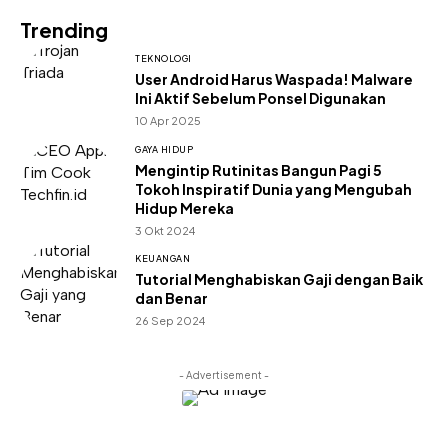
Trending
TEKNOLOGI
User Android Harus Waspada! Malware
Ini Aktif Sebelum Ponsel Digunakan
10 Apr 2025
GAYA HIDUP
Mengintip Rutinitas Bangun Pagi 5
Tokoh Inspiratif Dunia yang Mengubah
Hidup Mereka
3 Okt 2024
KEUANGAN
Tutorial Menghabiskan Gaji dengan Baik
dan Benar
26 Sep 2024
- Advertisement -