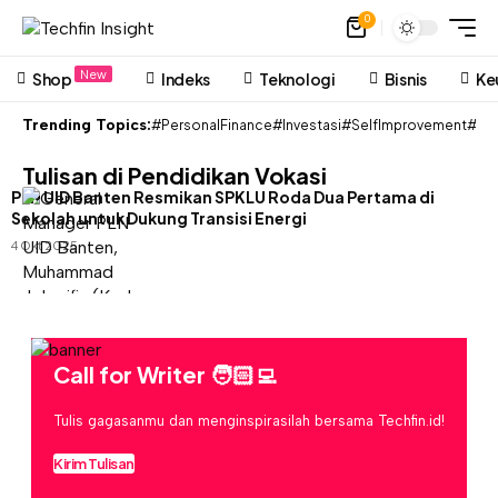
0
New
Shop
Indeks
Teknologi
Bisnis
Ke
Trending Topics:
#PersonalFinance
#Investasi
#SelfImprovement
#Pon
Tulisan di Pendidikan Vokasi
PLN UID Banten Resmikan SPKLU Roda Dua Pertama di
Sekolah untuk Dukung Transisi Energi
4 Okt 2025
Call for Writer 🧑🏻‍💻
Tulis gagasanmu dan menginspirasilah bersama Techfin.id!
Kirim Tulisan