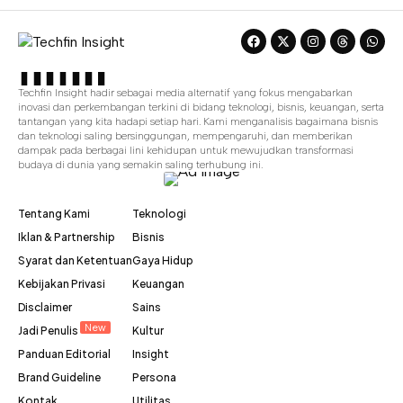
Techfin Insight hadir sebagai media alternatif yang fokus mengabarkan
inovasi dan perkembangan terkini di bidang teknologi, bisnis, keuangan, serta
tantangan yang kita hadapi setiap hari. Kami menganalisis bagaimana bisnis
dan teknologi saling bersinggungan, mempengaruhi, dan memberikan
dampak pada berbagai lini kehidupan untuk mewujudkan transformasi
budaya di dunia yang semakin saling terhubung ini.
Tentang Kami
Teknologi
Iklan & Partnership
Bisnis
Syarat dan Ketentuan
Gaya Hidup
Kebijakan Privasi
Keuangan
Disclaimer
Sains
New
Jadi Penulis
Kultur
Panduan Editorial
Insight
Brand Guideline
Persona
Kontak
Utilitas