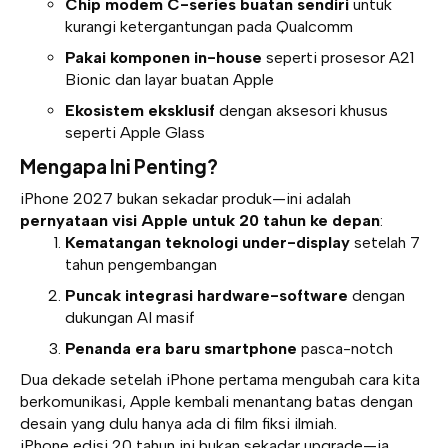
Chip modem C-series buatan sendiri
untuk
kurangi ketergantungan pada Qualcomm
Pakai komponen in-house
seperti prosesor A21
Bionic dan layar buatan Apple
Ekosistem eksklusif
dengan aksesori khusus
seperti Apple Glass
Mengapa Ini Penting?
iPhone 2027 bukan sekadar produk—ini adalah
pernyataan visi Apple untuk 20 tahun ke depan
:
Kematangan teknologi under-display
setelah 7
tahun pengembangan
Puncak integrasi hardware-software
dengan
dukungan AI masif
Penanda era baru smartphone
pasca-notch
Dua dekade setelah iPhone pertama mengubah cara kita
berkomunikasi, Apple kembali menantang batas dengan
desain yang dulu hanya ada di film fiksi ilmiah.
iPhone edisi 20 tahun ini bukan sekadar upgrade—ia