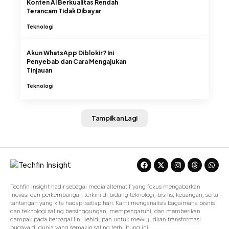
Konten AI Berkualitas Rendah
Terancam Tidak Dibayar
Teknologi
Akun WhatsApp Diblokir? Ini
Penyebab dan Cara Mengajukan
Tinjauan
Teknologi
Tampilkan Lagi
Techfin Insight hadir sebagai media alternatif yang fokus mengabarkan
inovasi dan perkembangan terkini di bidang teknologi, bisnis, keuangan, serta
tantangan yang kita hadapi setiap hari. Kami menganalisis bagaimana bisnis
dan teknologi saling bersinggungan, mempengaruhi, dan memberikan
dampak pada berbagai lini kehidupan untuk mewujudkan transformasi
budaya di dunia yang semakin saling terhubung ini.