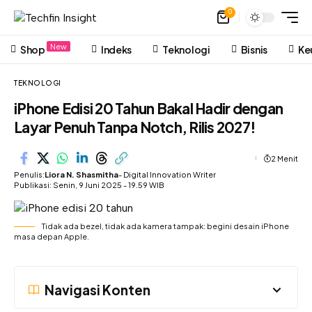
0
New
Shop
Indeks
Teknologi
Bisnis
Ke
TEKNOLOGI
iPhone Edisi 20 Tahun Bakal Hadir dengan
Layar Penuh Tanpa Notch, Rilis 2027!
2 Menit
Penulis:
Liora N. Shasmitha
- Digital Innovation Writer
Publikasi: Senin, 9 Juni 2025 - 19.59 WIB
Tidak ada bezel, tidak ada kamera tampak: begini desain iPhone
masa depan Apple.
Navigasi Konten