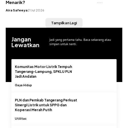
Menarik?
BISNIS
Aira Safeeya
21 Jul 2026
Tampilkan Lagi
Jangan
Jadi yang pertama tahu. Baca sekarang atau
Lewatkan
simpan untuk nanti.
Komunitas Motor Listrik Tempuh
Tangerang-Lampung, SPKLU PLN
Jadi Andalan
Gaya Hidup
PLN dan Pemkab Tangerang Perkuat
Sinergi Listrik untuk SPPG dan
Koperasi Merah Putih
Utilitas