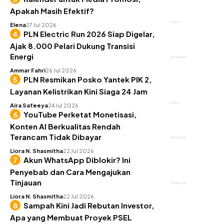
Apakah Masih Efektif?
BISNIS
Elena
27 Jul 2026
PLN Electric Run 2026 Siap Digelar,
Ajak 8.000 Pelari Dukung Transisi
Energi
GAYA HIDUP
Ammar Fahri
26 Jul 2026
PLN Resmikan Posko Yantek PIK 2,
Layanan Kelistrikan Kini Siaga 24 Jam
BISNIS
Aira Safeeya
24 Jul 2026
YouTube Perketat Monetisasi,
Konten AI Berkualitas Rendah
Terancam Tidak Dibayar
TEKNOLOGI
Liora N. Shasmitha
22 Jul 2026
Akun WhatsApp Diblokir? Ini
Penyebab dan Cara Mengajukan
Tinjauan
TEKNOLOGI
Liora N. Shasmitha
22 Jul 2026
Sampah Kini Jadi Rebutan Investor,
Apa yang Membuat Proyek PSEL