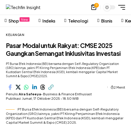
0
New
Shop
Indeks
Teknologi
Bisnis
Ke
KEUANGAN
Pasar Modal untuk Rakyat: CMSE 2025
Gaungkan Semangat Inklusivitas Investasi
PT Bursa Efek Indonesia (BEI) bersama dengan Self-Regulatory Organization
(SRO) lainnya, yakni PT Kliring Penjaminan Efek Indonesia (KPEI) dan PT
Kustodian Sentral Efek Indonesia (KSEI), kembali menggelar Capital Market
Summit & Expo (CMSE) 2025.
2 Menit
Penulis:
Aira Safeeya
- Business & Finance Enthusiast
Publikasi: Jumat, 17 Oktober 2025 - 18.50 WIB
PT Bursa Efek Indonesia (BEI) bersama dengan Self-Regulatory
Organization (SRO) lainnya, yakni PT Kliring Penjaminan Efek Indonesia
(KPEI) dan PT Kustodian Sentral Efek Indonesia (KSEI), kembali menggelar
Capital Market Summit & Expo (CMSE) 2025.