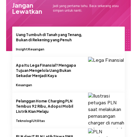
Jangan
Jadi yang pertama tahu. Baca sekarang atau
Lewatkan
simpan untuk nanti.
Uang Tumbuh di Tanah yang Tenang,
Bukan di Rekening yang Penuh
Insight
Keuangan
Apa Itu Lega Finansial? Mengapa
Tujuan Mengelola Uang Bukan
Sekadar Menjadi Kaya
Keuangan
Pelanggan Home Charging PLN
Tembus 92 Ribu, Adopsi Mobil
Listrik Kian Melaju
Teknologi
Utilitas
PLN dan IT PLN Latih Siswa SMA