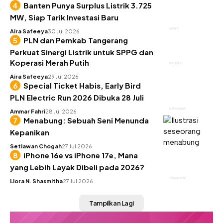
Banten Punya Surplus Listrik 3.725
MW, Siap Tarik Investasi Baru
BISNIS
Aira Safeeya
30 Jul 2026
PLN dan Pemkab Tangerang
Perkuat Sinergi Listrik untuk SPPG dan
Koperasi Merah Putih
UTILITAS
Aira Safeeya
29 Jul 2026
Special Ticket Habis, Early Bird
PLN Electric Run 2026 Dibuka 28 Juli
GAYA HIDUP
Ammar Fahri
28 Jul 2026
Menabung: Sebuah Seni Menunda
Kepanikan
KEUANGAN
Setiawan Chogah
27 Jul 2026
iPhone 16e vs iPhone 17e, Mana
yang Lebih Layak Dibeli pada 2026?
TEKNOLOGI
Liora N. Shasmitha
27 Jul 2026
Tampilkan Lagi