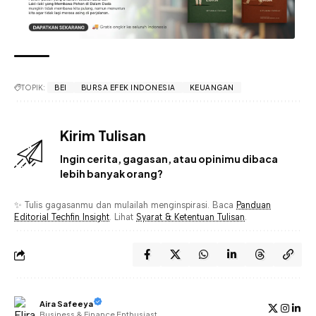
TOPIK:
BEI
BURSA EFEK INDONESIA
KEUANGAN
Kirim Tulisan
Ingin cerita, gagasan, atau opinimu dibaca
lebih banyak orang?
✨ Tulis gagasanmu dan mulailah menginspirasi. Baca
Panduan
Editorial Techfin Insight
. Lihat
Syarat & Ketentuan Tulisan
.
Aira Safeeya
Business & Finance Enthusiast