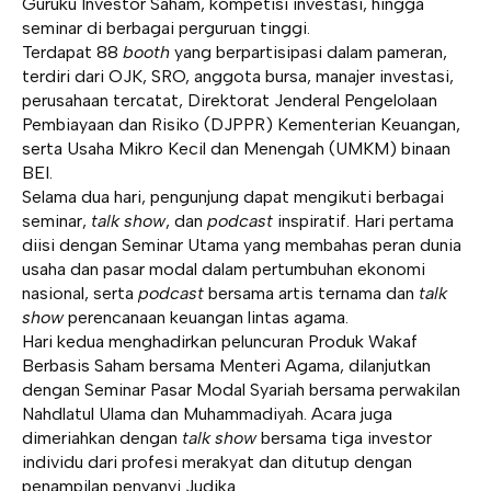
Guruku Investor Saham, kompetisi investasi, hingga
seminar di berbagai perguruan tinggi.
Terdapat 88
booth
yang berpartisipasi dalam pameran,
terdiri dari OJK, SRO, anggota bursa, manajer investasi,
perusahaan tercatat, Direktorat Jenderal Pengelolaan
Pembiayaan dan Risiko (DJPPR) Kementerian Keuangan,
serta Usaha Mikro Kecil dan Menengah (UMKM) binaan
BEI.
Selama dua hari, pengunjung dapat mengikuti berbagai
seminar,
talk show
, dan
podcast
inspiratif. Hari pertama
diisi dengan Seminar Utama yang membahas peran dunia
usaha dan pasar modal dalam pertumbuhan ekonomi
nasional, serta
podcast
bersama artis ternama dan
talk
show
perencanaan keuangan lintas agama.
Hari kedua menghadirkan peluncuran Produk Wakaf
Berbasis Saham bersama Menteri Agama, dilanjutkan
dengan Seminar Pasar Modal Syariah bersama perwakilan
Nahdlatul Ulama dan Muhammadiyah. Acara juga
dimeriahkan dengan
talk show
bersama tiga investor
individu dari profesi merakyat dan ditutup dengan
penampilan penyanyi Judika.