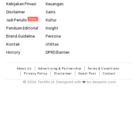
Kebijakan Privasi
Keuangan
Disclaimer
Sains
New
Jadi Penulis
Kultur
Panduan Editorial
Insight
Brand Guideline
Persona
Kontak
Utilitas
History
DPRD Banten
About Us
Advertising & Partnership
Terms & Conditions
Privacy Policy
Disclaimer
Guest Post
Contact
© 2026 Techfin.id. Designed with ❤️ by dezainin.com