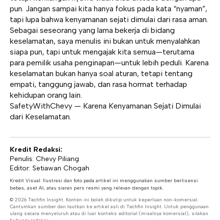
pun. Jangan sampai kita hanya fokus pada kata “nyaman”,
tapi lupa bahwa kenyamanan sejati dimulai dari rasa aman.
Sebagai seseorang yang lama bekerja di bidang
keselamatan, saya menulis ini bukan untuk menyalahkan
siapa pun, tapi untuk mengajak kita semua—terutama
para pemilik usaha penginapan—untuk lebih peduli. Karena
keselamatan bukan hanya soal aturan, tetapi tentang
empati, tanggung jawab, dan rasa hormat terhadap
kehidupan orang lain.
SafetyWithChevy — Karena Kenyamanan Sejati Dimulai
dari Keselamatan.
Kredit Redaksi:
Penulis: Chevy Piliang
Editor: Setiawan Chogah
Kredit Visual: Ilustrasi dan foto pada artikel ini menggunakan sumber berlisensi
bebas, aset AI, atau siaran pers resmi yang relevan dengan topik.
© 2026 Techfin Insight. Konten ini boleh dikutip untuk keperluan non-komersial.
Cantumkan sumber dan tautkan ke artikel asli di Techfin Insight. Untuk penggunaan
ulang secara menyeluruh atau di luar konteks editorial (misalnya komersial), silakan