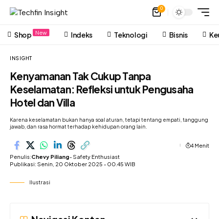
0
New
Shop
Indeks
Teknologi
Bisnis
Ke
INSIGHT
Kenyamanan Tak Cukup Tanpa
Keselamatan: Refleksi untuk Pengusaha
Hotel dan Villa
Karena keselamatan bukan hanya soal aturan, tetapi tentang empati, tanggung
jawab, dan rasa hormat terhadap kehidupan orang lain.
4 Menit
Penulis:
Chevy Piliang
- Safety Enthusiast
Publikasi: Senin, 20 Oktober 2025 - 00.45 WIB
Ilustrasi