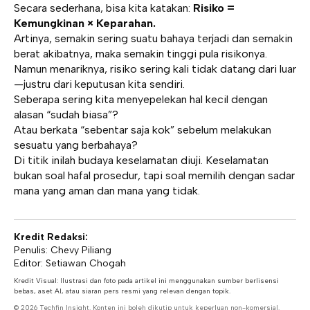
Secara sederhana, bisa kita katakan:
Risiko =
Kemungkinan × Keparahan.
Artinya, semakin sering suatu bahaya terjadi dan semakin
berat akibatnya, maka semakin tinggi pula risikonya.
Namun menariknya, risiko sering kali tidak datang dari luar
—justru dari keputusan kita sendiri.
Seberapa sering kita menyepelekan hal kecil dengan
alasan “sudah biasa”?
Atau berkata “sebentar saja kok” sebelum melakukan
sesuatu yang berbahaya?
Di titik inilah budaya keselamatan diuji. Keselamatan
bukan soal hafal prosedur, tapi soal memilih dengan sadar
mana yang aman dan mana yang tidak.
Kredit Redaksi:
Penulis: Chevy Piliang
Editor: Setiawan Chogah
Kredit Visual: Ilustrasi dan foto pada artikel ini menggunakan sumber berlisensi
bebas, aset AI, atau siaran pers resmi yang relevan dengan topik.
© 2026 Techfin Insight. Konten ini boleh dikutip untuk keperluan non-komersial.