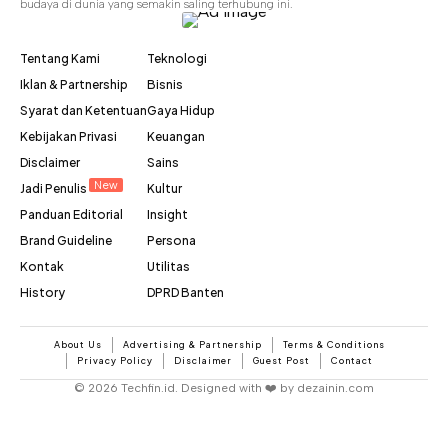
budaya di dunia yang semakin saling terhubung ini.
Tentang Kami
Teknologi
Iklan & Partnership
Bisnis
Syarat dan Ketentuan
Gaya Hidup
Kebijakan Privasi
Keuangan
Disclaimer
Sains
New
Jadi Penulis
Kultur
Panduan Editorial
Insight
Brand Guideline
Persona
Kontak
Utilitas
History
DPRD Banten
About Us
Advertising & Partnership
Terms & Conditions
Privacy Policy
Disclaimer
Guest Post
Contact
© 2026 Techfin.id. Designed with ❤️ by dezainin.com