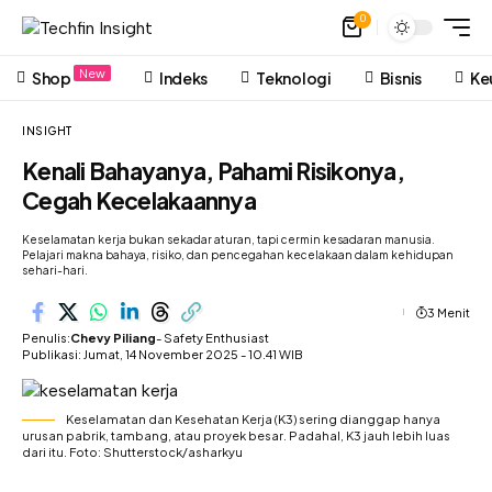
0
New
Shop
Indeks
Teknologi
Bisnis
Ke
INSIGHT
Kenali Bahayanya, Pahami Risikonya,
Cegah Kecelakaannya
Keselamatan kerja bukan sekadar aturan, tapi cermin kesadaran manusia.
Pelajari makna bahaya, risiko, dan pencegahan kecelakaan dalam kehidupan
sehari-hari.
3 Menit
Penulis:
Chevy Piliang
- Safety Enthusiast
Publikasi: Jumat, 14 November 2025 - 10.41 WIB
Keselamatan dan Kesehatan Kerja (K3) sering dianggap hanya
urusan pabrik, tambang, atau proyek besar. Padahal, K3 jauh lebih luas
dari itu. Foto: Shutterstock/asharkyu