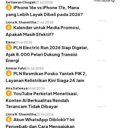
KEUANGAN
Setiawan Chogah
27 Jul 2026
iPhone 16e vs iPhone 17e, Mana
yang Lebih Layak Dibeli pada 2026?
TEKNOLOGI
Liora N. Shasmitha
27 Jul 2026
Kalender untuk Media Promosi,
Apakah Masih Efektif?
BISNIS
Elena
27 Jul 2026
PLN Electric Run 2026 Siap Digelar,
Ajak 8.000 Pelari Dukung Transisi
Energi
GAYA HIDUP
Ammar Fahri
26 Jul 2026
PLN Resmikan Posko Yantek PIK 2,
Layanan Kelistrikan Kini Siaga 24 Jam
BISNIS
Aira Safeeya
24 Jul 2026
YouTube Perketat Monetisasi,
Konten AI Berkualitas Rendah
Terancam Tidak Dibayar
TEKNOLOGI
Liora N. Shasmitha
22 Jul 2026
Akun WhatsApp Diblokir? Ini
Penyebab dan Cara Mengajukan