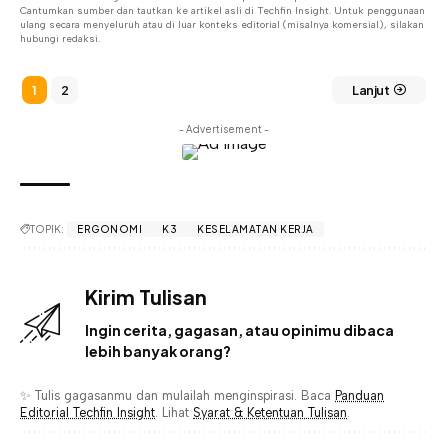
Cantumkan sumber dan tautkan ke artikel asli di Techfin Insight. Untuk penggunaan
ulang secara menyeluruh atau di luar konteks editorial (misalnya komersial), silakan
hubungi redaksi.
1
2
Lanjut
- Advertisement -
TOPIK:
ERGONOMI
K3
KESELAMATAN KERJA
Kirim Tulisan
Ingin cerita, gagasan, atau opinimu dibaca
lebih banyak orang?
✨ Tulis gagasanmu dan mulailah menginspirasi. Baca
Panduan
Editorial Techfin Insight
. Lihat
Syarat & Ketentuan Tulisan
.