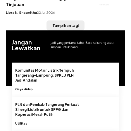
Tinjauan
TEKNOLOGI
Liora N. Shasmitha
22 Jul 2026
Tampilkan Lagi
Jangan
Jadi yang pertama tahu. Baca sekarang atau
Lewatkan
simpan untuk nanti.
Komunitas Motor Listrik Tempuh
Tangerang-Lampung, SPKLU PLN
Jadi Andalan
Gaya Hidup
PLN dan Pemkab Tangerang Perkuat
Sinergi Listrik untuk SPPG dan
Koperasi Merah Putih
Utilitas