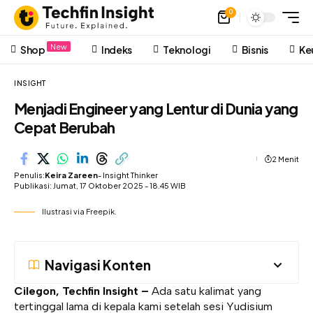
0
New
Shop
Indeks
Teknologi
Bisnis
Ke
INSIGHT
Menjadi Engineer yang Lentur di Dunia yang
Cepat Berubah
2 Menit
Penulis:
Keira Zareen
- Insight Thinker
Publikasi: Jumat, 17 Oktober 2025 - 18.45 WIB
Ilustrasi via Freepik.
Navigasi Konten
Cilegon, Techfin Insight –
Ada satu kalimat yang
tertinggal lama di kepala kami setelah sesi Yudisium