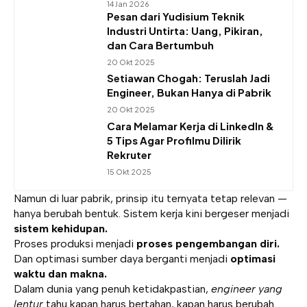
14 Jan 2026
Pesan dari Yudisium Teknik
Industri Untirta: Uang, Pikiran,
dan Cara Bertumbuh
20 Okt 2025
Setiawan Chogah: Teruslah Jadi
Engineer, Bukan Hanya di Pabrik
20 Okt 2025
Cara Melamar Kerja di LinkedIn &
5 Tips Agar Profilmu Dilirik
Rekruter
15 Okt 2025
Namun di luar pabrik, prinsip itu ternyata tetap relevan —
hanya berubah bentuk. Sistem kerja kini bergeser menjadi
sistem kehidupan.
Proses produksi menjadi
proses pengembangan diri.
Dan optimasi sumber daya berganti menjadi
optimasi
waktu dan makna.
Dalam dunia yang penuh ketidakpastian,
engineer yang
lentur
tahu kapan harus bertahan, kapan harus berubah