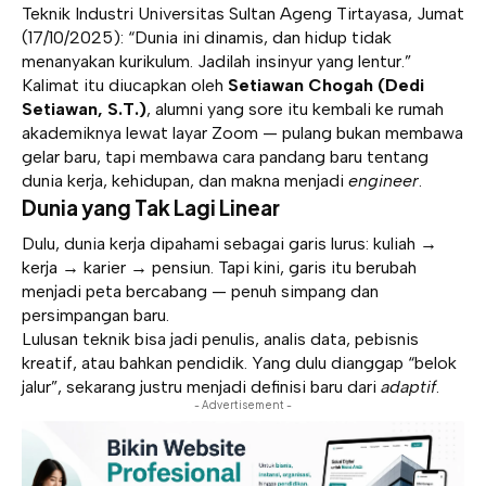
Teknik Industri
Universitas Sultan Ageng Tirtayasa
, Jumat
(17/10/2025): “Dunia ini dinamis, dan hidup tidak
menanyakan kurikulum. Jadilah insinyur yang lentur.”
Kalimat itu diucapkan oleh
Setiawan Chogah (Dedi
Setiawan, S.T.)
, alumni yang sore itu kembali ke rumah
akademiknya lewat layar Zoom — pulang bukan membawa
gelar baru, tapi membawa cara pandang baru tentang
dunia kerja, kehidupan, dan makna menjadi
engineer
.
Dunia yang Tak Lagi Linear
Dulu, dunia kerja dipahami sebagai garis lurus: kuliah →
kerja → karier → pensiun. Tapi kini, garis itu berubah
menjadi peta bercabang — penuh simpang dan
persimpangan baru.
Lulusan teknik bisa jadi penulis, analis data, pebisnis
kreatif, atau bahkan pendidik. Yang dulu dianggap “belok
jalur”, sekarang justru menjadi definisi baru dari
adaptif
.
- Advertisement -