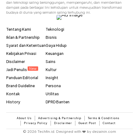
dan teknologi saling bersinggungan, mempengaruhi, dan memberikan
dampak pada berbagai lini kehidupan untuk mewujudkan transformasi
budaya di dunia yang semakin saling terhubung ini.
Tentang Kami
Teknologi
Iklan & Partnership
Bisnis
Syarat dan Ketentuan
Gaya Hidup
Kebijakan Privasi
Keuangan
Disclaimer
Sains
New
Jadi Penulis
Kultur
Panduan Editorial
Insight
Brand Guideline
Persona
Kontak
Utilitas
History
DPRD Banten
About Us
Advertising & Partnership
Terms & Conditions
Privacy Policy
Disclaimer
Guest Post
Contact
© 2026 Techfin.id. Designed with ❤️ by dezainin.com