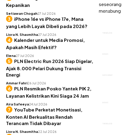
Kepanikan
KEUANGAN
Setiawan Chogah
27 Jul 2026
iPhone 16e vs iPhone 17e, Mana
yang Lebih Layak Dibeli pada 2026?
TEKNOLOGI
Liora N. Shasmitha
27 Jul 2026
Kalender untuk Media Promosi,
Apakah Masih Efektif?
BISNIS
Elena
27 Jul 2026
PLN Electric Run 2026 Siap Digelar,
Ajak 8.000 Pelari Dukung Transisi
Energi
GAYA HIDUP
Ammar Fahri
26 Jul 2026
PLN Resmikan Posko Yantek PIK 2,
Layanan Kelistrikan Kini Siaga 24 Jam
BISNIS
Aira Safeeya
24 Jul 2026
YouTube Perketat Monetisasi,
Konten AI Berkualitas Rendah
Terancam Tidak Dibayar
TEKNOLOGI
Liora N. Shasmitha
22 Jul 2026