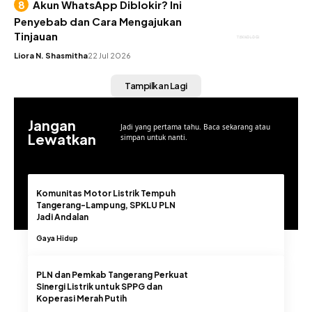
Akun WhatsApp Diblokir? Ini
Penyebab dan Cara Mengajukan
Tinjauan
TEKNOLOGI
Liora N. Shasmitha
22 Jul 2026
Tampilkan Lagi
Jangan
Jadi yang pertama tahu. Baca sekarang atau
Lewatkan
simpan untuk nanti.
Komunitas Motor Listrik Tempuh
Tangerang-Lampung, SPKLU PLN
Jadi Andalan
Gaya Hidup
PLN dan Pemkab Tangerang Perkuat
Sinergi Listrik untuk SPPG dan
Koperasi Merah Putih