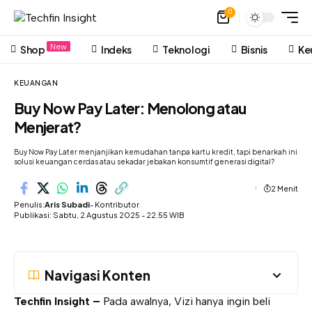
0
New
Shop
Indeks
Teknologi
Bisnis
Ke
KEUANGAN
Buy Now Pay Later: Menolong atau
Menjerat?
Buy Now Pay Later menjanjikan kemudahan tanpa kartu kredit, tapi benarkah ini
solusi keuangan cerdas atau sekadar jebakan konsumtif generasi digital?
2 Menit
Penulis:
Aris Subadi
- Kontributor
Publikasi: Sabtu, 2 Agustus 2025 - 22.55 WIB
Navigasi Konten
Techfin Insight –
Pada awalnya, Vizi hanya ingin beli