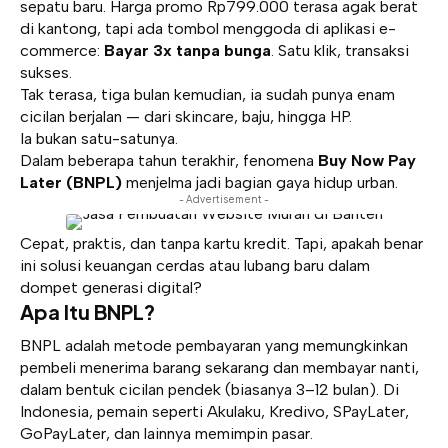
sepatu baru. Harga promo Rp799.000 terasa agak berat
di kantong, tapi ada tombol menggoda di aplikasi e-
commerce:
Bayar 3x tanpa bunga
. Satu klik, transaksi
sukses.
Tak terasa, tiga bulan kemudian, ia sudah punya enam
cicilan berjalan — dari skincare, baju, hingga HP.
Ia bukan satu-satunya.
Dalam beberapa tahun terakhir, fenomena
Buy Now Pay
Later
(BNPL)
menjelma jadi bagian gaya hidup urban.
- Advertisement -
Cepat, praktis, dan tanpa kartu kredit. Tapi, apakah benar
ini solusi keuangan cerdas atau lubang baru dalam
dompet generasi digital?
Apa Itu BNPL?
BNPL adalah metode pembayaran yang memungkinkan
pembeli menerima barang sekarang dan membayar nanti,
dalam bentuk cicilan pendek (biasanya 3–12 bulan). Di
Indonesia, pemain seperti Akulaku, Kredivo, SPayLater,
GoPayLater, dan lainnya memimpin pasar.