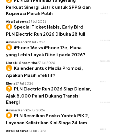
Perkuat Sinergi Listrik untuk SPPG dan
Koperasi Merah Putih
UTILITAS
Aira Safeeya
29 Jul 2026
Special Ticket Habis, Early Bird
PLN Electric Run 2026 Dibuka 28 Juli
GAYA HIDUP
Ammar Fahri
28 Jul 2026
iPhone 16e vs iPhone 17e, Mana
yang Lebih Layak Dibeli pada 2026?
TEKNOLOGI
Liora N. Shasmitha
27 Jul 2026
Kalender untuk Media Promosi,
Apakah Masih Efektif?
BISNIS
Elena
27 Jul 2026
PLN Electric Run 2026 Siap Digelar,
Ajak 8.000 Pelari Dukung Transisi
Energi
GAYA HIDUP
Ammar Fahri
26 Jul 2026
PLN Resmikan Posko Yantek PIK 2,
Layanan Kelistrikan Kini Siaga 24 Jam
BISNIS
Aira Safeeya
24 Jul 2026