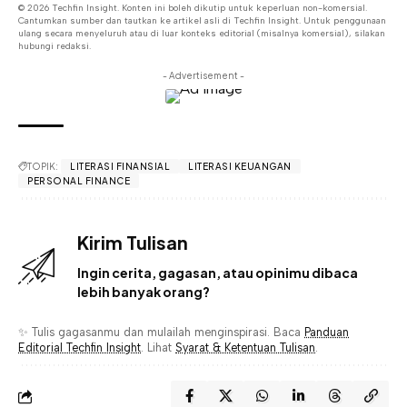
© 2026 Techfin Insight. Konten ini boleh dikutip untuk keperluan non-komersial.
Cantumkan sumber dan tautkan ke artikel asli di Techfin Insight. Untuk penggunaan
ulang secara menyeluruh atau di luar konteks editorial (misalnya komersial), silakan
hubungi redaksi.
- Advertisement -
TOPIK:
LITERASI FINANSIAL
LITERASI KEUANGAN
PERSONAL FINANCE
Kirim Tulisan
Ingin cerita, gagasan, atau opinimu dibaca
lebih banyak orang?
✨ Tulis gagasanmu dan mulailah menginspirasi. Baca
Panduan
Editorial Techfin Insight
. Lihat
Syarat & Ketentuan Tulisan
.