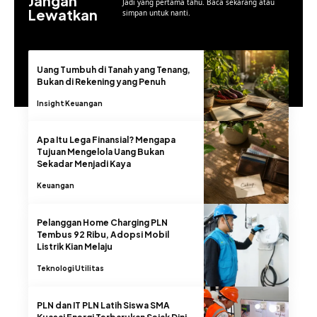
Jangan
Jadi yang pertama tahu. Baca sekarang atau
Lewatkan
simpan untuk nanti.
Uang Tumbuh di Tanah yang Tenang,
Bukan di Rekening yang Penuh
Insight
Keuangan
Apa Itu Lega Finansial? Mengapa
Tujuan Mengelola Uang Bukan
Sekadar Menjadi Kaya
Keuangan
Pelanggan Home Charging PLN
Tembus 92 Ribu, Adopsi Mobil
Listrik Kian Melaju
Teknologi
Utilitas
PLN dan IT PLN Latih Siswa SMA