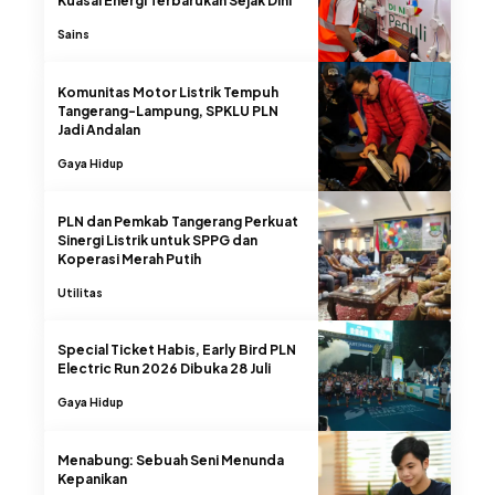
Kuasai Energi Terbarukan Sejak Dini
Sains
Komunitas Motor Listrik Tempuh
Tangerang-Lampung, SPKLU PLN
Jadi Andalan
Gaya Hidup
PLN dan Pemkab Tangerang Perkuat
Sinergi Listrik untuk SPPG dan
Koperasi Merah Putih
Utilitas
Special Ticket Habis, Early Bird PLN
Electric Run 2026 Dibuka 28 Juli
Gaya Hidup
Menabung: Sebuah Seni Menunda
Kepanikan