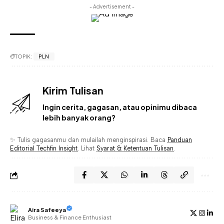
- Advertisement -
TOPIK:
PLN
Kirim Tulisan
Ingin cerita, gagasan, atau opinimu dibaca
lebih banyak orang?
✨ Tulis gagasanmu dan mulailah menginspirasi. Baca
Panduan
Editorial Techfin Insight
. Lihat
Syarat & Ketentuan Tulisan
.
Aira Safeeya
Business & Finance Enthusiast