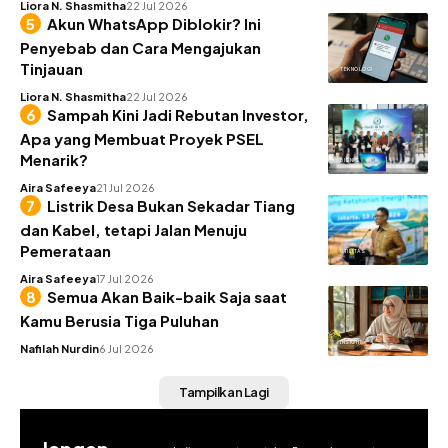
Liora N. Shasmitha
22 Jul 2026
Akun WhatsApp Diblokir? Ini
Penyebab dan Cara Mengajukan
Tinjauan
TEKNOLOGI
Liora N. Shasmitha
22 Jul 2026
Sampah Kini Jadi Rebutan Investor,
Apa yang Membuat Proyek PSEL
Menarik?
BISNIS
Aira Safeeya
21 Jul 2026
Listrik Desa Bukan Sekadar Tiang
dan Kabel, tetapi Jalan Menuju
Pemerataan
UTILITAS
Aira Safeeya
17 Jul 2026
Semua Akan Baik-baik Saja saat
Kamu Berusia Tiga Puluhan
INSIGHT
Nafilah Nurdin
6 Jul 2026
Tampilkan Lagi