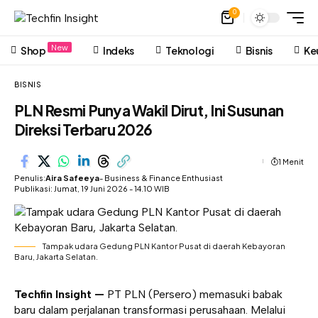
0
New
Shop
Indeks
Teknologi
Bisnis
Ke
BISNIS
PLN Resmi Punya Wakil Dirut, Ini Susunan
Direksi Terbaru 2026
1 Menit
Penulis:
Aira Safeeya
- Business & Finance Enthusiast
Publikasi: Jumat, 19 Juni 2026 - 14.10 WIB
Tampak udara Gedung PLN Kantor Pusat di daerah Kebayoran
Baru, Jakarta Selatan.
Techfin Insight —
PT PLN (Persero) memasuki babak
baru dalam perjalanan transformasi perusahaan. Melalui