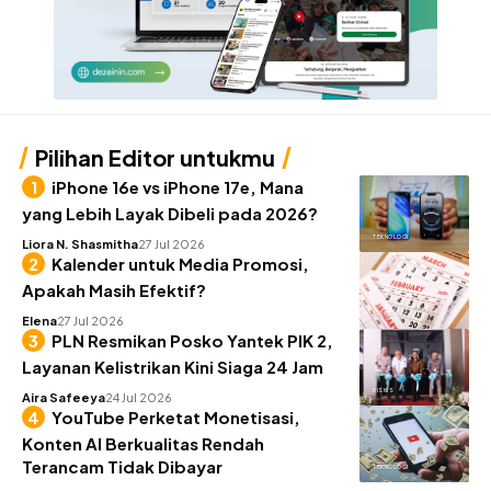
Pilihan Editor untukmu
iPhone 16e vs iPhone 17e, Mana
yang Lebih Layak Dibeli pada 2026?
TEKNOLOGI
Liora N. Shasmitha
27 Jul 2026
Kalender untuk Media Promosi,
Apakah Masih Efektif?
BISNIS
Elena
27 Jul 2026
PLN Resmikan Posko Yantek PIK 2,
Layanan Kelistrikan Kini Siaga 24 Jam
BISNIS
Aira Safeeya
24 Jul 2026
YouTube Perketat Monetisasi,
Konten AI Berkualitas Rendah
Terancam Tidak Dibayar
TEKNOLOGI