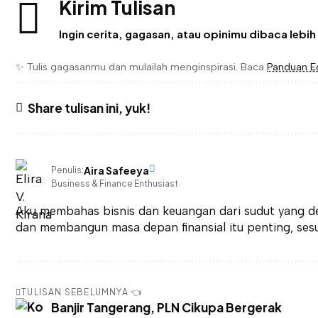
Kirim Tulisan
Ingin cerita, gagasan, atau opinimu dibaca lebi
✨ Tulis gagasanmu dan mulailah menginspirasi. Baca
Panduan Edi
Share tulisan ini, yuk!
Aira Safeeya
Penulis:
Business & Finance Enthusiast
Aku membahas bisnis dan keuangan dari sudut yang d
dan membangun masa depan finansial itu penting, sesu
TULISAN SEBELUMNYA 👈
Banjir Tangerang, PLN Cikupa Bergerak