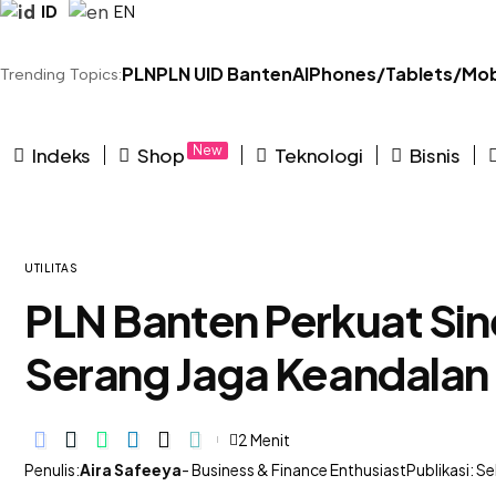
ID
EN
PLN
PLN UID Banten
AI
Phones/Tablets/Mob
Trending Topics:
New
Indeks
Shop
Teknologi
Bisnis
UTILITAS
PLN Banten Perkuat Sin
Serang Jaga Keandalan L
2 Menit
Penulis:
Aira Safeeya
- Business & Finance Enthusiast
Publikasi: S