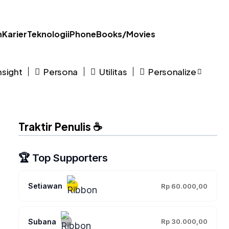
n
Karier
Teknologi
iPhone
Books/Movies
nsight
Persona
Utilitas
Personalize
Traktir Penulis ☕
🏆 Top Supporters
Setiawan
Rp 60.000,00
Subana
Rp 30.000,00