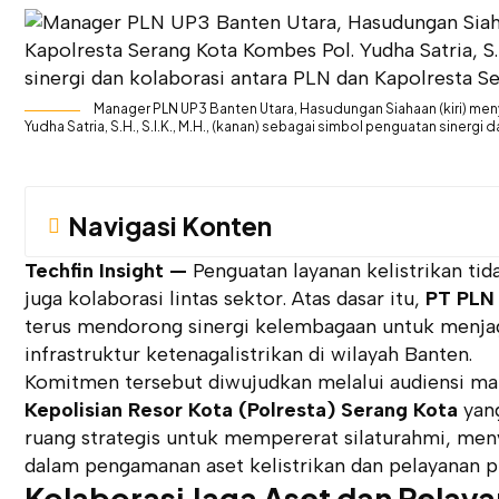
Manager PLN UP3 Banten Utara, Hasudungan Siahaan (kiri) m
Yudha Satria, S.H., S.I.K., M.H., (kanan) sebagai simbol penguatan sinerg
Navigasi Konten
Techfin Insight —
Penguatan layanan kelistrikan tid
juga kolaborasi lintas sektor. Atas dasar itu,
PT PLN 
terus mendorong sinergi kelembagaan untuk menjag
infrastruktur ketenagalistrikan di wilayah Banten.
Komitmen tersebut diwujudkan melalui audiensi m
Kepolisian Resor Kota (Polresta) Serang Kota
yang
ruang strategis untuk mempererat silaturahmi, me
dalam pengamanan aset kelistrikan dan pelayanan p
Kolaborasi Jaga Aset dan Pelaya