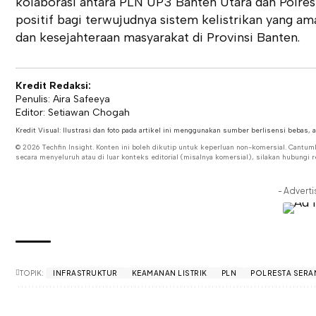
kolaborasi antara PLN UP3 Banten Utara dan Polres
positif bagi terwujudnya sistem kelistrikan yang 
dan kesejahteraan masyarakat di Provinsi Banten.
Kredit Redaksi:
Penulis: Aira Safeeya
Editor: Setiawan Chogah
Kredit Visual: Ilustrasi dan foto pada artikel ini menggunakan sumber berlisensi bebas, 
© 2026 Techfin Insight. Konten ini boleh dikutip untuk keperluan non-komersial. Cantum
secara menyeluruh atau di luar konteks editorial (misalnya komersial), silakan hubungi r
- Advert
TOPIK:
INFRASTRUKTUR
KEAMANAN LISTRIK
PLN
POLRESTA SERA