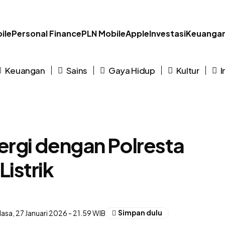
ile
Personal Finance
PLN Mobile
Apple
Investasi
Keuanga
Keuangan
Sains
Gaya Hidup
Kultur
I
ergi dengan Polresta
istrik
elasa, 27 Januari 2026 - 21.59 WIB