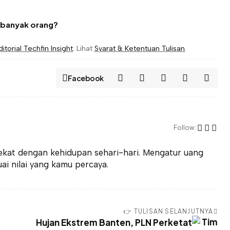
h banyak orang?
torial Techfin Insight
. Lihat
Syarat & Ketentuan Tulisan
.
Facebook
Follow:
ekat dengan kehidupan sehari-hari. Mengatur uang
ai nilai yang kamu percaya.
👉 TULISAN SELANJUTNYA
Hujan Ekstrem Banten, PLN Perketat