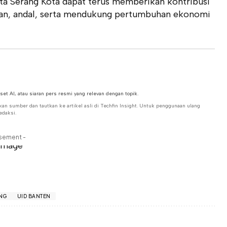
ta Serang Kota dapat terus memberikan kontribusi
aman, andal, serta mendukung pertumbuhan ekonomi
aset AI, atau siaran pers resmi yang relevan dengan topik.
kan sumber dan tautkan ke artikel asli di Techfin Insight. Untuk penggunaan ulang
edaksi.
isement -
NG
UID BANTEN