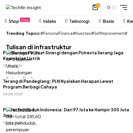
0
New
Shop
Indeks
Teknologi
Bisnis
Ke
Trending Topics:
#PersonalFinance
#Investasi
#SelfImprovement
#Pon
Tulisan di infrastruktur
PLN Banten Perkuat Sinergi dengan Polresta Serang Jaga
Keandalan Listrik
27 Jan 2026
Terang di Pandeglang: PLN Nyalakan Harapan Lewat
Program Berbagi Cahaya
24 Okt 2025
Potret Penduduk Indonesia: Dari 97 Juta ke Hampir 300 Juta
Jiwa
12 Agu 2025