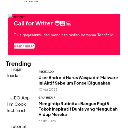
Call for Writer 🧑🏻‍💻
Tulis gagasanmu dan menginspirasilah bersama Techfin.id!
Kirim Tulisan
Trending
TEKNOLOGI
User Android Harus Waspada! Malware
Ini Aktif Sebelum Ponsel Digunakan
10 Apr 2025
GAYA HIDUP
Mengintip Rutinitas Bangun Pagi 5
Tokoh Inspiratif Dunia yang Mengubah
Hidup Mereka
3 Okt 2024