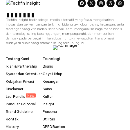
Techfin Insight hadir sebagai media alternatif yang fokus mengabarkan
inovasi dan perkembangan terkini di bidang teknologi, bisnis, keuangan, serta
tantangan yang kita hadapi setiap hari. Kami menganalisis bagaimana bisnis
dan teknologi saling bersinggungan, mempengaruhi, dan memberikan
dampak pada berbagai lini kehidupan untuk mewujudkan transformasi
budaya di dunia yang semakin saling terhubung ini.
Tentang Kami
Teknologi
Iklan & Partnership
Bisnis
Syarat dan Ketentuan
Gaya Hidup
Kebijakan Privasi
Keuangan
Disclaimer
Sains
New
Jadi Penulis
Kultur
Panduan Editorial
Insight
Brand Guideline
Persona
Kontak
Utilitas
History
DPRD Banten