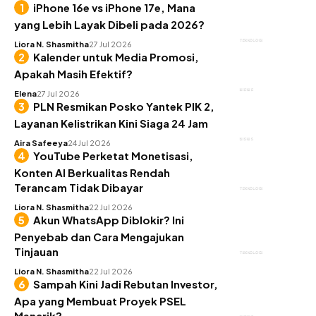
iPhone 16e vs iPhone 17e, Mana
yang Lebih Layak Dibeli pada 2026?
TEKNOLOGI
Liora N. Shasmitha
27 Jul 2026
Kalender untuk Media Promosi,
Apakah Masih Efektif?
BISNIS
Elena
27 Jul 2026
PLN Resmikan Posko Yantek PIK 2,
Layanan Kelistrikan Kini Siaga 24 Jam
BISNIS
Aira Safeeya
24 Jul 2026
YouTube Perketat Monetisasi,
Konten AI Berkualitas Rendah
Terancam Tidak Dibayar
TEKNOLOGI
Liora N. Shasmitha
22 Jul 2026
Akun WhatsApp Diblokir? Ini
Penyebab dan Cara Mengajukan
Tinjauan
TEKNOLOGI
Liora N. Shasmitha
22 Jul 2026
Sampah Kini Jadi Rebutan Investor,
Apa yang Membuat Proyek PSEL
Menarik?
BISNIS