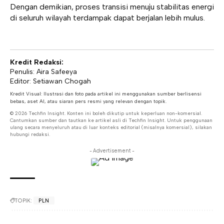
Dengan demikian, proses transisi menuju stabilitas energi
di seluruh wilayah terdampak dapat berjalan lebih mulus.
Kredit Redaksi:
Penulis: Aira Safeeya
Editor: Setiawan Chogah
Kredit Visual: Ilustrasi dan foto pada artikel ini menggunakan sumber berlisensi
bebas, aset AI, atau siaran pers resmi yang relevan dengan topik.
© 2026 Techfin Insight. Konten ini boleh dikutip untuk keperluan non-komersial.
Cantumkan sumber dan tautkan ke artikel asli di Techfin Insight. Untuk penggunaan
ulang secara menyeluruh atau di luar konteks editorial (misalnya komersial), silakan
hubungi redaksi.
- Advertisement -
TOPIK:
PLN