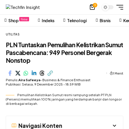
0
New
Shop
Indeks
Teknologi
Bisnis
Ke
UTILITAS
PLN Tuntaskan Pemulihan Kelistrikan Sumut
Pascabencana: 949 Personel Bergerak
Nonstop
1 Menit
Penulis:
Aira Safeeya
- Business & Finance Enthusiast
Publikasi: Selasa, 9 Desember 2025 - 18.59 WIB
Pemulihan Kelistrikan Sumut resmi rampung setelah PT PLN
(Persero) memulihkan 100% jaringan yang terdampak banjir dan longsor
di berbagai wilayah.
Navigasi Konten