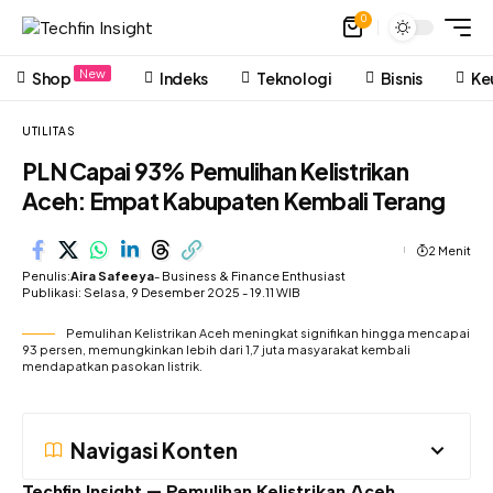
0
New
Shop
Indeks
Teknologi
Bisnis
Ke
UTILITAS
PLN Capai 93% Pemulihan Kelistrikan
Aceh: Empat Kabupaten Kembali Terang
2 Menit
Penulis:
Aira Safeeya
- Business & Finance Enthusiast
Publikasi: Selasa, 9 Desember 2025 - 19.11 WIB
Pemulihan Kelistrikan Aceh meningkat signifikan hingga mencapai
93 persen, memungkinkan lebih dari 1,7 juta masyarakat kembali
mendapatkan pasokan listrik.
Navigasi Konten
Techfin Insight —
Pemulihan Kelistrikan Aceh