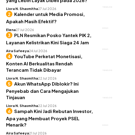
yang Lebih Layak Dibeli pada 2026?
TEKNOLOGI
Liora N. Shasmitha
27 Jul 2026
Kalender untuk Media Promosi,
Apakah Masih Efektif?
BISNIS
Elena
27 Jul 2026
PLN Resmikan Posko Yantek PIK 2,
Layanan Kelistrikan Kini Siaga 24 Jam
BISNIS
Aira Safeeya
24 Jul 2026
YouTube Perketat Monetisasi,
Konten AI Berkualitas Rendah
Terancam Tidak Dibayar
TEKNOLOGI
Liora N. Shasmitha
22 Jul 2026
Akun WhatsApp Diblokir? Ini
Penyebab dan Cara Mengajukan
Tinjauan
TEKNOLOGI
Liora N. Shasmitha
22 Jul 2026
Sampah Kini Jadi Rebutan Investor,
Apa yang Membuat Proyek PSEL
Menarik?
BISNIS
Aira Safeeya
21 Jul 2026