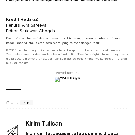
Kredit Redaksi:
Penulis: Aira Safeeya
Editor: Setiawan Chogah
Kredit Visual: Ilustrasi dan foto pada artikel ini menggunakan sumber berlisensi
bebas, aset AI, atau siaran pers resmi yang relevan dengan topik.
© 2026 Techfin Insight. Konten ini boleh dikutip untuk keperluan non-komersial.
Cantumkan sumber dan tautkan ke artikel asli di Techfin Insight. Untuk penggunaan
ulang secara menyeluruh atau di luar konteks editorial (misalnya komersial), silakan
hubungi redaksi.
- Advertisement -
TOPIK:
PLN
Kirim Tulisan
Ingin cerita, gagasan, atau opinimu dibaca