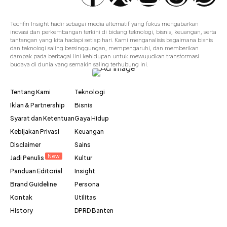
Techfin Insight hadir sebagai media alternatif yang fokus mengabarkan
inovasi dan perkembangan terkini di bidang teknologi, bisnis, keuangan, serta
tantangan yang kita hadapi setiap hari. Kami menganalisis bagaimana bisnis
dan teknologi saling bersinggungan, mempengaruhi, dan memberikan
dampak pada berbagai lini kehidupan untuk mewujudkan transformasi
budaya di dunia yang semakin saling terhubung ini.
Tentang Kami
Teknologi
Iklan & Partnership
Bisnis
Syarat dan Ketentuan
Gaya Hidup
Kebijakan Privasi
Keuangan
Disclaimer
Sains
New
Jadi Penulis
Kultur
Panduan Editorial
Insight
Brand Guideline
Persona
Kontak
Utilitas
History
DPRD Banten