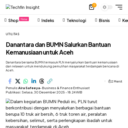
0
New
Shop
Indeks
Teknologi
Bisnis
Ke
UTILITAS
Danantara dan BUMN Salurkan Bantuan
Kemanusiaan untuk Aceh
Danantara bersama BUMN termasuk PLN menyalurkan bantuan kemanusiaan
dan relawan untuk mendukung pemulihan masyarakat terdampak bencana di
Aceh.
2 Menit
Penulis:
Aira Safeeya
- Business & Finance Enthusiast
Publikasi: Selasa, 30 Desember 2025 - 18.24 WIB