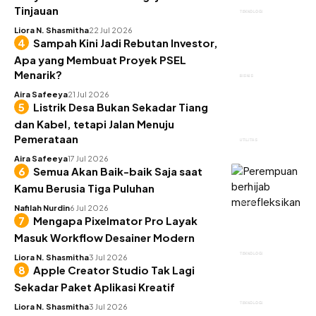
Tinjauan
TEKNOLOGI
Liora N. Shasmitha
22 Jul 2026
Sampah Kini Jadi Rebutan Investor,
Apa yang Membuat Proyek PSEL
Menarik?
BISNIS
Aira Safeeya
21 Jul 2026
Listrik Desa Bukan Sekadar Tiang
dan Kabel, tetapi Jalan Menuju
Pemerataan
UTILITAS
Aira Safeeya
17 Jul 2026
Semua Akan Baik-baik Saja saat
Kamu Berusia Tiga Puluhan
INSIGHT
Nafilah Nurdin
6 Jul 2026
Mengapa Pixelmator Pro Layak
Masuk Workflow Desainer Modern
TEKNOLOGI
Liora N. Shasmitha
3 Jul 2026
Apple Creator Studio Tak Lagi
Sekadar Paket Aplikasi Kreatif
TEKNOLOGI
Liora N. Shasmitha
3 Jul 2026