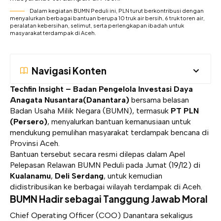
Dalam kegiatan BUMN Peduli ini, PLN turut berkontribusi dengan
menyalurkan berbagai bantuan berupa 10 truk air bersih, 6 truk toren air,
peralatan kebersihan, selimut, serta perlengkapan ibadah untuk
masyarakat terdampak di Aceh.
Navigasi Konten
Techfin Insight – Badan Pengelola Investasi Daya
Anagata Nusantara(Danantara)
bersama belasan
Badan Usaha Milik Negara (BUMN), termasuk
PT PLN
(Persero)
, menyalurkan bantuan kemanusiaan untuk
mendukung pemulihan masyarakat terdampak bencana di
Provinsi Aceh.
Bantuan tersebut secara resmi dilepas dalam Apel
Pelepasan Relawan BUMN Peduli pada Jumat (19/12) di
Kualanamu
,
Deli Serdang
, untuk kemudian
didistribusikan ke berbagai wilayah terdampak di Aceh.
BUMN Hadir sebagai Tanggung Jawab Moral
Chief Operating Officer (COO) Danantara sekaligus