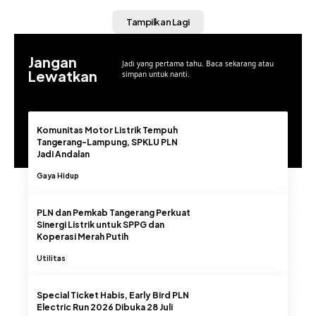
Tampilkan Lagi
Jangan
Jadi yang pertama tahu. Baca sekarang atau
Lewatkan
simpan untuk nanti.
Komunitas Motor Listrik Tempuh
Tangerang-Lampung, SPKLU PLN
Jadi Andalan
Gaya Hidup
PLN dan Pemkab Tangerang Perkuat
Sinergi Listrik untuk SPPG dan
Koperasi Merah Putih
Utilitas
Special Ticket Habis, Early Bird PLN
Electric Run 2026 Dibuka 28 Juli