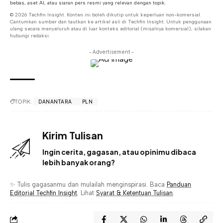
bebas, aset AI, atau siaran pers resmi yang relevan dengan topik.
© 2026 Techfin Insight. Konten ini boleh dikutip untuk keperluan non-komersial.
Cantumkan sumber dan tautkan ke artikel asli di Techfin Insight. Untuk penggunaan
ulang secara menyeluruh atau di luar konteks editorial (misalnya komersial), silakan
hubungi redaksi.
- Advertisement -
TOPIK:
DANANTARA
PLN
Kirim Tulisan
Ingin cerita, gagasan, atau opinimu dibaca
lebih banyak orang?
✨ Tulis gagasanmu dan mulailah menginspirasi. Baca
Panduan
Editorial Techfin Insight
. Lihat
Syarat & Ketentuan Tulisan
.