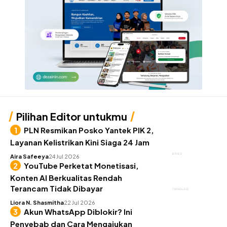
Pilihan Editor untukmu
PLN Resmikan Posko Yantek PIK 2,
Layanan Kelistrikan Kini Siaga 24 Jam
BISNIS
Aira Safeeya
24 Jul 2026
YouTube Perketat Monetisasi,
Konten AI Berkualitas Rendah
Terancam Tidak Dibayar
TEKNOLOGI
Liora N. Shasmitha
22 Jul 2026
Akun WhatsApp Diblokir? Ini
Penyebab dan Cara Mengajukan