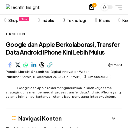
0
New
Shop
Indeks
Teknologi
Bisnis
Ke
TEKNOLOGI
Google dan Apple Berkolaborasi, Transfer
Data Android iPhone Kini Lebih Mulus
2 Menit
Penulis:
Liora N. Shasmitha
- Digital Innovation Writer
Publikasi: Kamis, 11 Desember 2025 - 03.15 WIB
Google dan Apple resmi mengumumkan inisiatif kerja sama
strategis guna mempermudah proses transfer data Android iPhone yang
selama ini menjadi tantangan utama bagi pengguna lintas ekosistem.
Navigasi Konten