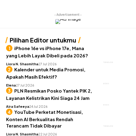
- Advertisement -
Pilihan Editor untukmu
iPhone 16e vs iPhone 17e, Mana
yang Lebih Layak Dibeli pada 2026?
TEKNOLOGI
Liora N. Shasmitha
27 Jul 2026
Kalender untuk Media Promosi,
Apakah Masih Efektif?
BISNIS
Elena
27 Jul 2026
PLN Resmikan Posko Yantek PIK 2,
Layanan Kelistrikan Kini Siaga 24 Jam
BISNIS
Aira Safeeya
24 Jul 2026
YouTube Perketat Monetisasi,
Konten AI Berkualitas Rendah
Terancam Tidak Dibayar
TEKNOLOGI
Liora N. Shasmitha
22 Jul 2026