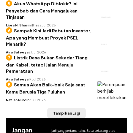
Akun WhatsApp Diblokir? Ini
Penyebab dan Cara Mengajukan
Tinjauan
TEKNOLOGI
Liora N. Shasmitha
22 Jul 2026
Sampah Kini Jadi Rebutan Investor,
Apa yang Membuat Proyek PSEL
Menarik?
BISNIS
Aira Safeeya
21 Jul 2026
Listrik Desa Bukan Sekadar Tiang
dan Kabel, tetapi Jalan Menuju
Pemerataan
UTILITAS
Aira Safeeya
17 Jul 2026
Semua Akan Baik-baik Saja saat
Kamu Berusia Tiga Puluhan
INSIGHT
Nafilah Nurdin
6 Jul 2026
Tampilkan Lagi
Jangan
Jadi yang pertama tahu. Baca sekarang atau