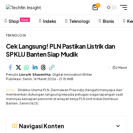
0
New
Shop
Indeks
Teknologi
Bisnis
Ke
TEKNOLOGI
Cek Langsung! PLN Pastikan Listrik dan
SPKLU Banten Siap Mudik
2 Menit
Penulis:
Liora N. Shasmitha
- Digital Innovation Writer
Publikasi: Senin, 16 Maret 2026 - 21.15 WIB
Direktur Utama PLN, Darmawan Prasodjo (tengah) menyapa dan
memberikan dukungan langsung kepada petugas siaga lapangan saat
meninjau kesiapan personel di wilayah kerja PLN Unit Induk Distribusi
Banten, Senin (16/3).
Navigasi Konten