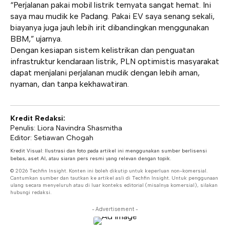
“Perjalanan pakai mobil listrik ternyata sangat hemat. Ini
saya mau mudik ke Padang. Pakai EV saya senang sekali,
biayanya juga jauh lebih irit dibandingkan menggunakan
BBM,” ujarnya.
Dengan kesiapan sistem kelistrikan dan penguatan
infrastruktur kendaraan listrik, PLN optimistis masyarakat
dapat menjalani perjalanan mudik dengan lebih aman,
nyaman, dan tanpa kekhawatiran.
Kredit Redaksi:
Penulis: Liora Navindra Shasmitha
Editor: Setiawan Chogah
Kredit Visual: Ilustrasi dan foto pada artikel ini menggunakan sumber berlisensi
bebas, aset AI, atau siaran pers resmi yang relevan dengan topik.
© 2026 Techfin Insight. Konten ini boleh dikutip untuk keperluan non-komersial.
Cantumkan sumber dan tautkan ke artikel asli di Techfin Insight. Untuk penggunaan
ulang secara menyeluruh atau di luar konteks editorial (misalnya komersial), silakan
hubungi redaksi.
- Advertisement -