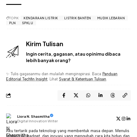
TOPIK:
KENDARAAN LISTRIK
LISTRIK BANTEN
MUDIK LEBARAN
PLN
SPKLU
Kirim Tulisan
Ingin cerita, gagasan, atau opinimu dibaca
lebih banyak orang?
✨ Tulis gagasanmu dan mulailah menginspirasi. Baca
Panduan
Editorial Techfin Insight
. Lihat
Syarat & Ketentuan Tulisan
.
Liora N. Shasmitha
Digital Innovation Writer
Aku tertarik pada teknologi yang membentuk masa depan. Menulis
tentang AI, gadget, dan inovasi yang mengubah cara kita hidup dan