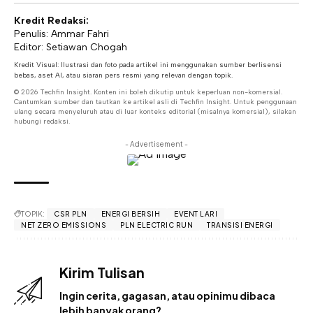
Kredit Redaksi:
Penulis: Ammar Fahri
Editor: Setiawan Chogah
Kredit Visual: Ilustrasi dan foto pada artikel ini menggunakan sumber berlisensi
bebas, aset AI, atau siaran pers resmi yang relevan dengan topik.
© 2026 Techfin Insight. Konten ini boleh dikutip untuk keperluan non-komersial.
Cantumkan sumber dan tautkan ke artikel asli di Techfin Insight. Untuk penggunaan
ulang secara menyeluruh atau di luar konteks editorial (misalnya komersial), silakan
hubungi redaksi.
- Advertisement -
TOPIK:
CSR PLN
ENERGI BERSIH
EVENT LARI
NET ZERO EMISSIONS
PLN ELECTRIC RUN
TRANSISI ENERGI
Kirim Tulisan
Ingin cerita, gagasan, atau opinimu dibaca
lebih banyak orang?