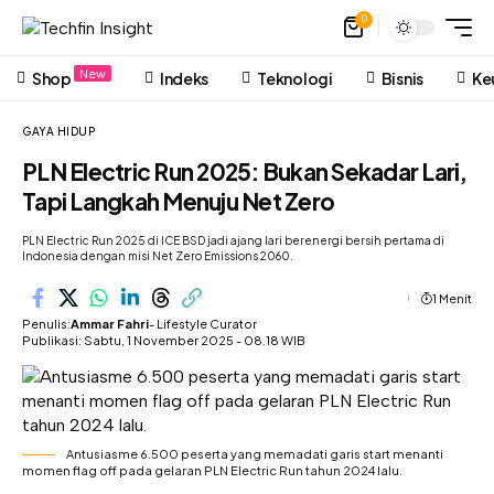
0
New
Shop
Indeks
Teknologi
Bisnis
Ke
GAYA HIDUP
PLN Electric Run 2025: Bukan Sekadar Lari,
Tapi Langkah Menuju Net Zero
PLN Electric Run 2025 di ICE BSD jadi ajang lari berenergi bersih pertama di
Indonesia dengan misi Net Zero Emissions 2060.
1 Menit
Penulis:
Ammar Fahri
- Lifestyle Curator
Publikasi: Sabtu, 1 November 2025 - 08.18 WIB
Antusiasme 6.500 peserta yang memadati garis start menanti
momen flag off pada gelaran PLN Electric Run tahun 2024 lalu.