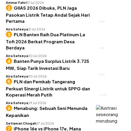
Ammar Fahri
31 Jul 2026
GIIAS 2026 Dibuka, PLN Jaga
Pasokan Listrik Tetap Andal Sejak Hari
Pertama
BISNIS
Aira Safeeya
31 Jul 2026
PLN Banten Raih Dua Platinum La
Tofi 2026 Berkat Program Desa
Berdaya
BISNIS
Aira Safeeya
30 Jul 2026
Banten Punya Surplus Listrik 3.725
MW, Siap Tarik Investasi Baru
BISNIS
Aira Safeeya
30 Jul 2026
PLN dan Pemkab Tangerang
Perkuat Sinergi Listrik untuk SPPG dan
Koperasi Merah Putih
UTILITAS
Aira Safeeya
29 Jul 2026
Menabung: Sebuah Seni Menunda
Kepanikan
KEUANGAN
Setiawan Chogah
27 Jul 2026
iPhone 16e vs iPhone 17e, Mana