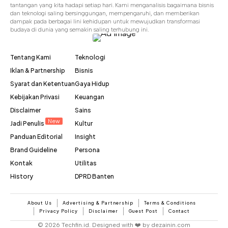
tantangan yang kita hadapi setiap hari. Kami menganalisis bagaimana bisnis
dan teknologi saling bersinggungan, mempengaruhi, dan memberikan
dampak pada berbagai lini kehidupan untuk mewujudkan transformasi
budaya di dunia yang semakin saling terhubung ini.
Tentang Kami
Teknologi
Iklan & Partnership
Bisnis
Syarat dan Ketentuan
Gaya Hidup
Kebijakan Privasi
Keuangan
Disclaimer
Sains
New
Jadi Penulis
Kultur
Panduan Editorial
Insight
Brand Guideline
Persona
Kontak
Utilitas
History
DPRD Banten
About Us
Advertising & Partnership
Terms & Conditions
Privacy Policy
Disclaimer
Guest Post
Contact
© 2026 Techfin.id. Designed with ❤️ by dezainin.com