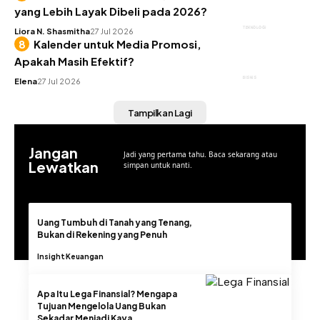
yang Lebih Layak Dibeli pada 2026?
TEKNOLOGI
Liora N. Shasmitha
27 Jul 2026
Kalender untuk Media Promosi,
Apakah Masih Efektif?
BISNIS
Elena
27 Jul 2026
Tampilkan Lagi
Jangan
Jadi yang pertama tahu. Baca sekarang atau
Lewatkan
simpan untuk nanti.
Uang Tumbuh di Tanah yang Tenang,
Bukan di Rekening yang Penuh
Insight
Keuangan
Apa Itu Lega Finansial? Mengapa
Tujuan Mengelola Uang Bukan
Sekadar Menjadi Kaya