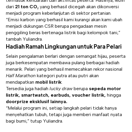
termasuk kendaraan dan aktivitas peserta. Hasilnya, lebih
dari
21 ton CO₂
yang berhasil dicegah akan dikonversi
menjadi program keberlanjutan di sektor pertanian.
“Emisi karbon yang berhasil kami kurangi akan kami ubah
menjadi dukungan CSR berupa pengadaan mesin
penggiling beras bertenaga listrik bagi kelompok tani,”
tambah Yuliandra.
Hadiah Ramah Lingkungan untuk Para Pelari
Selain pengalaman berlari dengan semangat hijau, peserta
juga berkesempatan membawa pulang berbagai hadiah
menarik. Pelari yang berhasil memecahkan rekor nasional
Half Marathon
kategori putra atau putri akan
mendapatkan
mobil listrik
.
Tersedia juga hadiah
lucky draw
berupa
sepeda motor
listrik, smartwatch, earbuds, voucher listrik,
hingga
doorprize eksklusif lainnya.
“Melalui program ini, setiap langkah pelari tidak hanya
menyehatkan tubuh, tetapi juga memberi manfaat nyata
bagi bumi,” tutup Yuliandra.