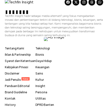
Techfin Insight hadir sebagai media alternatif yang fokus mengabarkan
inovasi dan perkembangan terkini di bidang teknologi, bisnis, keuangan, serta
tantangan yang kita hadapi setiap hari. Kami menganalisis bagaimana bisnis
dan teknologi saling bersinggungan, mempengaruhi, dan memberikan
dampak pada berbagai lini kehidupan untuk mewujudkan transformasi
budaya di dunia yang semakin saling terhubung ini.
Tentang Kami
Teknologi
Iklan & Partnership
Bisnis
Syarat dan Ketentuan
Gaya Hidup
Kebijakan Privasi
Keuangan
Disclaimer
Sains
New
Jadi Penulis
Kultur
Panduan Editorial
Insight
Brand Guideline
Persona
Kontak
Utilitas
History
DPRD Banten