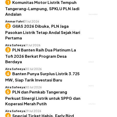
Komunitas Motor Listrik Tempuh
Tangerang-Lampung, SPKLU PLN Jadi
Andalan
GAYA HIDUP
Ammar Fahri
31 Jul 2026
GIIAS 2026 Dibuka, PLN Jaga
Pasokan Listrik Tetap Andal Sejak Hari
Pertama
BISNIS
Aira Safeeya
31 Jul 2026
PLN Banten Raih Dua Platinum La
Tofi 2026 Berkat Program Desa
Berdaya
BISNIS
Aira Safeeya
30 Jul 2026
Banten Punya Surplus Listrik 3.725
MW, Siap Tarik Investasi Baru
BISNIS
Aira Safeeya
30 Jul 2026
PLN dan Pemkab Tangerang
Perkuat Sinergi Listrik untuk SPPG dan
Koperasi Merah Putih
UTILITAS
Aira Safeeya
29 Jul 2026
Special Ticket Habis, Early Bird