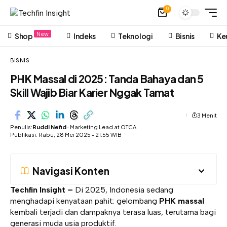
0
New
Shop
Indeks
Teknologi
Bisnis
Ke
BISNIS
PHK Massal di 2025: Tanda Bahaya dan 5
Skill Wajib Biar Karier Nggak Tamat
3 Menit
Penulis:
Ruddi Nefid
- Marketing Lead at OTCA
Publikasi: Rabu, 28 Mei 2025 - 21.55 WIB
Navigasi Konten
Techfin Insight –
Di 2025, Indonesia sedang
menghadapi kenyataan pahit: gelombang
PHK massal
kembali terjadi dan dampaknya terasa luas, terutama bagi
generasi muda usia produktif.