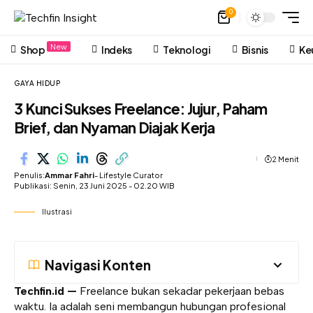
0
New
Shop
Indeks
Teknologi
Bisnis
Ke
GAYA HIDUP
3 Kunci Sukses Freelance: Jujur, Paham
Brief, dan Nyaman Diajak Kerja
2 Menit
Penulis:
Ammar Fahri
- Lifestyle Curator
Publikasi: Senin, 23 Juni 2025 - 02.20 WIB
Ilustrasi
Navigasi Konten
Techfin.id —
Freelance bukan sekadar pekerjaan bebas
waktu. Ia adalah seni membangun hubungan profesional