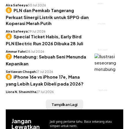
BISNIS
Aira Safeeya
30 Jul 2026
PLN dan Pemkab Tangerang
Perkuat Sinergi Listrik untuk SPPG dan
Koperasi Merah Putih
UTILITAS
Aira Safeeya
29 Jul 2026
Special Ticket Habis, Early Bird
PLN Electric Run 2026 Dibuka 28 Juli
GAYA HIDUP
Ammar Fahri
28 Jul 2026
Menabung: Sebuah Seni Menunda
Kepanikan
KEUANGAN
Setiawan Chogah
27 Jul 2026
iPhone 16e vs iPhone 17e, Mana
yang Lebih Layak Dibeli pada 2026?
TEKNOLOGI
Liora N. Shasmitha
27 Jul 2026
Tampilkan Lagi
Jangan
Jadi yang pertama tahu. Baca sekarang atau
Lewatkan
simpan untuk nanti.