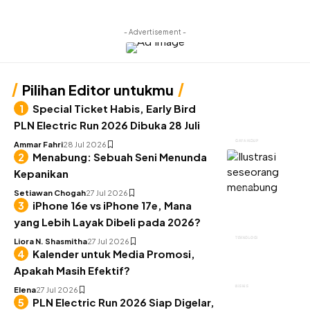
- Advertisement -
Pilihan Editor untukmu
Special Ticket Habis, Early Bird
PLN Electric Run 2026 Dibuka 28 Juli
GAYA HIDUP
Ammar Fahri
28 Jul 2026
Menabung: Sebuah Seni Menunda
Kepanikan
KEUANGAN
Setiawan Chogah
27 Jul 2026
iPhone 16e vs iPhone 17e, Mana
yang Lebih Layak Dibeli pada 2026?
TEKNOLOGI
Liora N. Shasmitha
27 Jul 2026
Kalender untuk Media Promosi,
Apakah Masih Efektif?
BISNIS
Elena
27 Jul 2026
PLN Electric Run 2026 Siap Digelar,