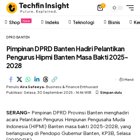
0
New
Shop
Indeks
Teknologi
Bisnis
Ke
DPRD BANTEN
Pimpinan DPRD Banten Hadiri Pelantikan
Pengurus Hipmi Banten Masa Bakti 2025-
2028
1 Menit
Penulis:
Aira Safeeya
- Business & Finance Enthusiast
Publikasi: Selasa, 30 September 2025 - 14.46 WIB
SERANG-
Pimpinan DPRD Provinsi Banten menghadiri
acara Pelantikan Pengurus Himpunan Pengusaha Muda
Indonesia (HIPMI) Banten masa bakti 2025-2028, yang
berlangsung di Pendopo Gubernur Banten, KP3B, Selasa