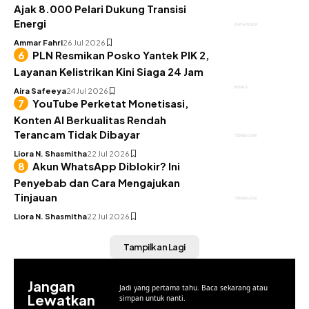
Ajak 8.000 Pelari Dukung Transisi
Energi
GAYA HIDUP
Ammar Fahri
26 Jul 2026
PLN Resmikan Posko Yantek PIK 2,
Layanan Kelistrikan Kini Siaga 24 Jam
BISNIS
Aira Safeeya
24 Jul 2026
YouTube Perketat Monetisasi,
Konten AI Berkualitas Rendah
Terancam Tidak Dibayar
TEKNOLOGI
Liora N. Shasmitha
22 Jul 2026
Akun WhatsApp Diblokir? Ini
Penyebab dan Cara Mengajukan
Tinjauan
TEKNOLOGI
Liora N. Shasmitha
22 Jul 2026
Tampilkan Lagi
Jangan
Jadi yang pertama tahu. Baca sekarang atau
Lewatkan
simpan untuk nanti.