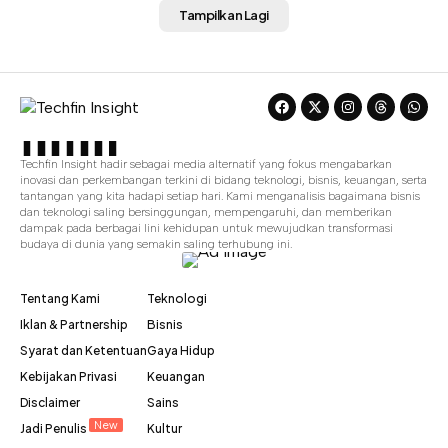
Tampilkan Lagi
Techfin Insight hadir sebagai media alternatif yang fokus mengabarkan
inovasi dan perkembangan terkini di bidang teknologi, bisnis, keuangan, serta
tantangan yang kita hadapi setiap hari. Kami menganalisis bagaimana bisnis
dan teknologi saling bersinggungan, mempengaruhi, dan memberikan
dampak pada berbagai lini kehidupan untuk mewujudkan transformasi
budaya di dunia yang semakin saling terhubung ini.
Tentang Kami
Teknologi
Iklan & Partnership
Bisnis
Syarat dan Ketentuan
Gaya Hidup
Kebijakan Privasi
Keuangan
Disclaimer
Sains
New
Jadi Penulis
Kultur