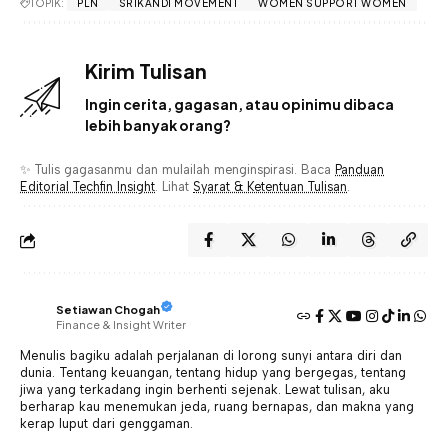
TOPIK:
PLN
SRIKANDI MOVEMENT
WOMEN SUPPORT WOMEN
Kirim Tulisan
Ingin cerita, gagasan, atau opinimu dibaca
lebih banyak orang?
✨ Tulis gagasanmu dan mulailah menginspirasi. Baca
Panduan
Editorial Techfin Insight
. Lihat
Syarat & Ketentuan Tulisan
.
Setiawan Chogah
Finance & Insight Writer
Menulis bagiku adalah perjalanan di lorong sunyi antara diri dan
dunia. Tentang keuangan, tentang hidup yang bergegas, tentang
jiwa yang terkadang ingin berhenti sejenak. Lewat tulisan, aku
berharap kau menemukan jeda, ruang bernapas, dan makna yang
kerap luput dari genggaman.