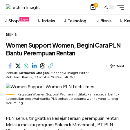
0
New
Shop
Indeks
Teknologi
Bisnis
Ke
BISNIS
Women Support Women, Begini Cara PLN
Bantu Perempuan Rentan
2 Menit
Penulis:
Setiawan Chogah
- Finance & Insight Writer
Publikasi: Kamis, 17 Oktober 2024 - 11.40 WIB
Kegiatan Women Support Women ini dilakukan sebagai bentuk
kepedulian pegawai wanita PLN terhadap sesama wanita yang kurang
beruntung.
PLN serius tingkatkan kesejahteraan perempuan rentan.
Melalui melalui program Srikandi Movement, PT PLN