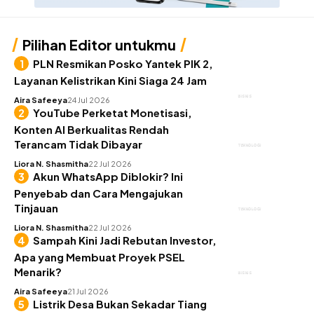
Pilihan Editor untukmu
PLN Resmikan Posko Yantek PIK 2,
Layanan Kelistrikan Kini Siaga 24 Jam
BISNIS
Aira Safeeya
24 Jul 2026
YouTube Perketat Monetisasi,
Konten AI Berkualitas Rendah
Terancam Tidak Dibayar
TEKNOLOGI
Liora N. Shasmitha
22 Jul 2026
Akun WhatsApp Diblokir? Ini
Penyebab dan Cara Mengajukan
Tinjauan
TEKNOLOGI
Liora N. Shasmitha
22 Jul 2026
Sampah Kini Jadi Rebutan Investor,
Apa yang Membuat Proyek PSEL
Menarik?
BISNIS
Aira Safeeya
21 Jul 2026
Listrik Desa Bukan Sekadar Tiang