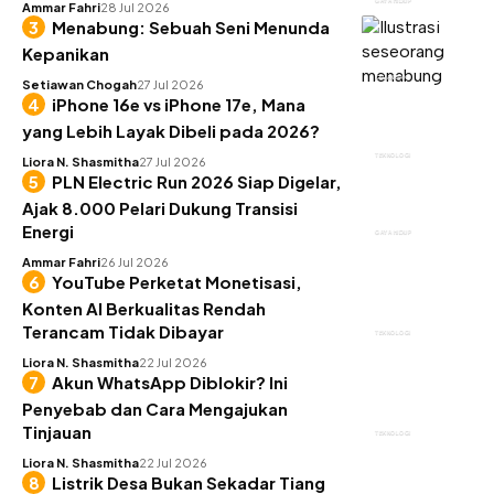
GAYA HIDUP
Ammar Fahri
28 Jul 2026
Menabung: Sebuah Seni Menunda
Kepanikan
KEUANGAN
Setiawan Chogah
27 Jul 2026
iPhone 16e vs iPhone 17e, Mana
yang Lebih Layak Dibeli pada 2026?
TEKNOLOGI
Liora N. Shasmitha
27 Jul 2026
PLN Electric Run 2026 Siap Digelar,
Ajak 8.000 Pelari Dukung Transisi
Energi
GAYA HIDUP
Ammar Fahri
26 Jul 2026
YouTube Perketat Monetisasi,
Konten AI Berkualitas Rendah
Terancam Tidak Dibayar
TEKNOLOGI
Liora N. Shasmitha
22 Jul 2026
Akun WhatsApp Diblokir? Ini
Penyebab dan Cara Mengajukan
Tinjauan
TEKNOLOGI
Liora N. Shasmitha
22 Jul 2026
Listrik Desa Bukan Sekadar Tiang