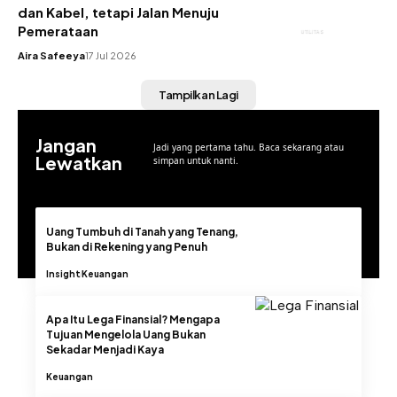
dan Kabel, tetapi Jalan Menuju
Pemerataan
UTILITAS
Aira Safeeya
17 Jul 2026
Tampilkan Lagi
Jangan
Jadi yang pertama tahu. Baca sekarang atau
Lewatkan
simpan untuk nanti.
Uang Tumbuh di Tanah yang Tenang,
Bukan di Rekening yang Penuh
Insight
Keuangan
Apa Itu Lega Finansial? Mengapa
Tujuan Mengelola Uang Bukan
Sekadar Menjadi Kaya
Keuangan