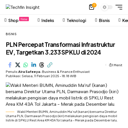
0
New
Shop
Indeks
Teknologi
Bisnis
Ke
BISNIS
PLN Percepat Transformasi Infrastruktur
EV, Targetkan 3.233 SPKLU di 2024
1 Menit
Penulis:
Aira Safeeya
- Business & Finance Enthusiast
Publikasi: Selasa, 11 Februari 2025 - 18.18 WIB
Wakil Menteri BUMN, Aminuddin Ma’ruf (kanan) bersama Direktur
Utama PLN, Darmawan Prasodjo (kiri) melakukan pengisian daya mobil
listrik di SPKLU Rest Area KM 43A Tol Jakarta - Merak pada Desember lalu.