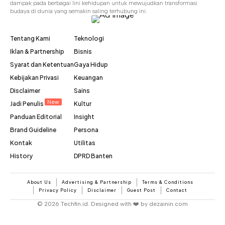
dampak pada berbagai lini kehidupan untuk mewujudkan transformasi
budaya di dunia yang semakin saling terhubung ini.
Tentang Kami
Teknologi
Iklan & Partnership
Bisnis
Syarat dan Ketentuan
Gaya Hidup
Kebijakan Privasi
Keuangan
Disclaimer
Sains
New
Jadi Penulis
Kultur
Panduan Editorial
Insight
Brand Guideline
Persona
Kontak
Utilitas
History
DPRD Banten
About Us
Advertising & Partnership
Terms & Conditions
Privacy Policy
Disclaimer
Guest Post
Contact
© 2026 Techfin.id. Designed with ❤️ by dezainin.com