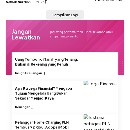
Nafilah Nurdin
6 Jul 2026
Tampilkan Lagi
Jangan
Jadi yang pertama tahu. Baca sekarang atau
Lewatkan
simpan untuk nanti.
Uang Tumbuh di Tanah yang Tenang,
Bukan di Rekening yang Penuh
Insight
Keuangan
Apa Itu Lega Finansial? Mengapa
Tujuan Mengelola Uang Bukan
Sekadar Menjadi Kaya
Keuangan
Pelanggan Home Charging PLN
Tembus 92 Ribu, Adopsi Mobil