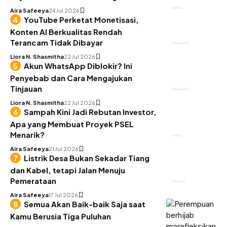
BISNIS
Aira Safeeya
24 Jul 2026
YouTube Perketat Monetisasi,
Konten AI Berkualitas Rendah
Terancam Tidak Dibayar
TEKNOLOGI
Liora N. Shasmitha
22 Jul 2026
Akun WhatsApp Diblokir? Ini
Penyebab dan Cara Mengajukan
Tinjauan
TEKNOLOGI
Liora N. Shasmitha
22 Jul 2026
Sampah Kini Jadi Rebutan Investor,
Apa yang Membuat Proyek PSEL
Menarik?
BISNIS
Aira Safeeya
21 Jul 2026
Listrik Desa Bukan Sekadar Tiang
dan Kabel, tetapi Jalan Menuju
Pemerataan
UTILITAS
Aira Safeeya
17 Jul 2026
Semua Akan Baik-baik Saja saat
Kamu Berusia Tiga Puluhan
INSIGHT