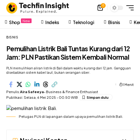
0
New
Shop
Indeks
Teknologi
Bisnis
Ke
BISNIS
Pemulihan Listrik Bali Tuntas Kurang dari 12
Jam: PLN Pastikan Sistem Kembali Normal
PLN memulihkan aliran listrik di Bali dalam waktu kurang dari 12 jam. Gangguan
disebabkan sistem kabel laut, bukan serangan siber.
1 Menit
Penulis:
Aira Safeeya
- Business & Finance Enthusiast
Publikasi: Selasa, 6 Mei 2025 - 00.50 WIB
Petugas PLN di lapangan dalam upaya pemulihan listrik Bali.