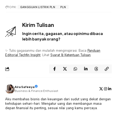
TOPIK:
GANGGUAN LISTRIK PLN
PLN
Kirim Tulisan
Ingin cerita, gagasan, atau opinimu dibaca
lebih banyak orang?
✨ Tulis gagasanmu dan mulailah menginspirasi. Baca
Panduan
Editorial Techfin Insight
. Lihat
Syarat & Ketentuan Tulisan
.
Aira Safeeya
Business & Finance Enthusiast
Aku membahas bisnis dan keuangan dari sudut yang dekat dengan
kehidupan sehari-hari. Mengatur uang dan membangun masa
depan finansial itu penting, sesuai nilai yang kamu percaya.