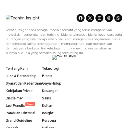
Techfin Insight hadir sebagai media alternatif yang fokus mengabarkan
inovasi dan perkembangan terkini di bidang teknologi, bisnis, keuangan, serta
tantangan yang kita hadapi setiap hari. Kami menganalisis bagaimana bisnis
dan teknologi saling bersinggungan, mempengaruhi, dan memberikan
dampak pada berbagai lini kehidupan untuk mewujudkan transformasi
budaya di dunia yang semakin saling terhubung ini.
Tentang Kami
Teknologi
Iklan & Partnership
Bisnis
Syarat dan Ketentuan
Gaya Hidup
Kebijakan Privasi
Keuangan
Disclaimer
Sains
New
Jadi Penulis
Kultur
Panduan Editorial
Insight
Brand Guideline
Persona
Kontak
Utilitas