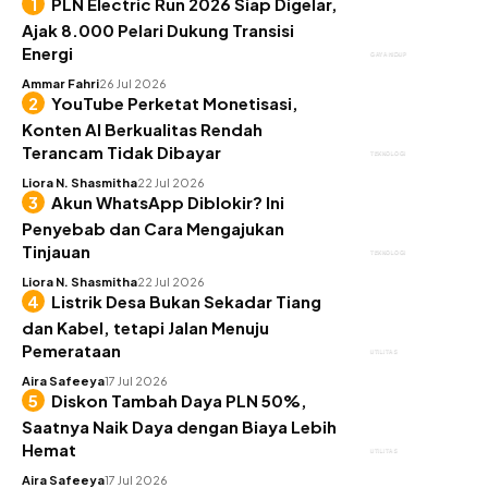
PLN Electric Run 2026 Siap Digelar,
Ajak 8.000 Pelari Dukung Transisi
Energi
GAYA HIDUP
Ammar Fahri
26 Jul 2026
YouTube Perketat Monetisasi,
Konten AI Berkualitas Rendah
Terancam Tidak Dibayar
TEKNOLOGI
Liora N. Shasmitha
22 Jul 2026
Akun WhatsApp Diblokir? Ini
Penyebab dan Cara Mengajukan
Tinjauan
TEKNOLOGI
Liora N. Shasmitha
22 Jul 2026
Listrik Desa Bukan Sekadar Tiang
dan Kabel, tetapi Jalan Menuju
Pemerataan
UTILITAS
Aira Safeeya
17 Jul 2026
Diskon Tambah Daya PLN 50%,
Saatnya Naik Daya dengan Biaya Lebih
Hemat
UTILITAS
Aira Safeeya
17 Jul 2026