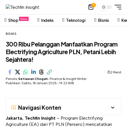
0
New
Shop
Indeks
Teknologi
Bisnis
Ke
BISNIS
300 Ribu Pelanggan Manfaatkan Program
Electrifying Agriculture PLN, Petani Lebih
Sejahtera!
2 Menit
Penulis:
Setiawan Chogah
- Finance & Insight Writer
Publikasi: Sabtu, 18 Januari 2025 - 19.22 WIB
Navigasi Konten
Jakarta, Techfin Insight
– Program Electrifying
Agriculture (EA) dari PT PLN (Persero) mencatatkan