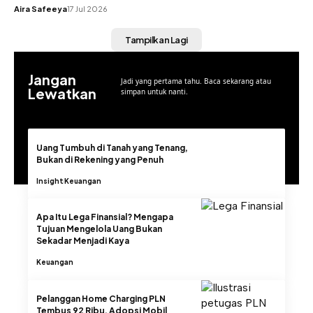
Aira Safeeya
17 Jul 2026
Tampilkan Lagi
Jangan
Jadi yang pertama tahu. Baca sekarang atau
Lewatkan
simpan untuk nanti.
Uang Tumbuh di Tanah yang Tenang,
Bukan di Rekening yang Penuh
Insight
Keuangan
Apa Itu Lega Finansial? Mengapa
Tujuan Mengelola Uang Bukan
Sekadar Menjadi Kaya
Keuangan
Pelanggan Home Charging PLN
Tembus 92 Ribu, Adopsi Mobil