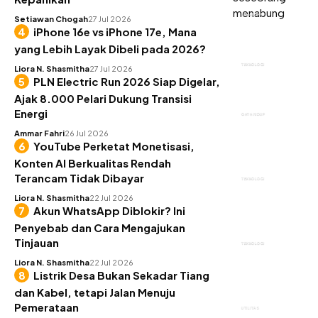
KEUANGAN
Setiawan Chogah
27 Jul 2026
iPhone 16e vs iPhone 17e, Mana
yang Lebih Layak Dibeli pada 2026?
TEKNOLOGI
Liora N. Shasmitha
27 Jul 2026
PLN Electric Run 2026 Siap Digelar,
Ajak 8.000 Pelari Dukung Transisi
Energi
GAYA HIDUP
Ammar Fahri
26 Jul 2026
YouTube Perketat Monetisasi,
Konten AI Berkualitas Rendah
Terancam Tidak Dibayar
TEKNOLOGI
Liora N. Shasmitha
22 Jul 2026
Akun WhatsApp Diblokir? Ini
Penyebab dan Cara Mengajukan
Tinjauan
TEKNOLOGI
Liora N. Shasmitha
22 Jul 2026
Listrik Desa Bukan Sekadar Tiang
dan Kabel, tetapi Jalan Menuju
Pemerataan
UTILITAS