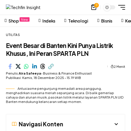
0
New
Shop
Indeks
Teknologi
Bisnis
Ke
UTILITAS
Event Besar di Banten Kini Punya Listrik
Khusus, Ini Peran SPARTA PLN
2 Menit
Penulis:
Aira Safeeya
- Business & Finance Enthusiast
Publikasi: Kamis, 18 Desember 2025 - 15.19 WIB
Antusiasme pengunjung memadati area panggung,
menghadirkan suasana meriah sepanjang acara. Di balik gemerlap
cahaya dan alunan musik, pasokan listrik melalui layanan SPARTA PLN UID
Banten mendukung kelancaran setiap momen.
Navigasi Konten