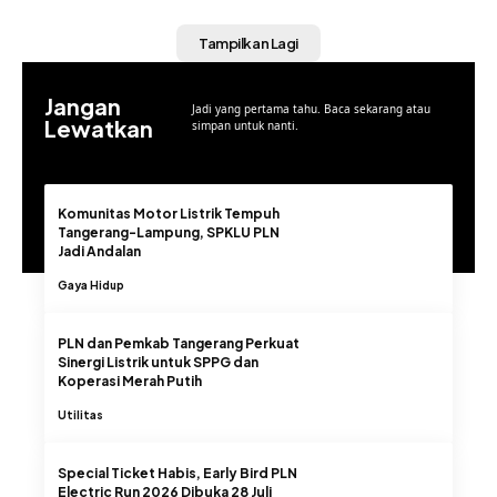
Tampilkan Lagi
Jangan
Jadi yang pertama tahu. Baca sekarang atau
Lewatkan
simpan untuk nanti.
Komunitas Motor Listrik Tempuh
Tangerang-Lampung, SPKLU PLN
Jadi Andalan
Gaya Hidup
PLN dan Pemkab Tangerang Perkuat
Sinergi Listrik untuk SPPG dan
Koperasi Merah Putih
Utilitas
Special Ticket Habis, Early Bird PLN
Electric Run 2026 Dibuka 28 Juli