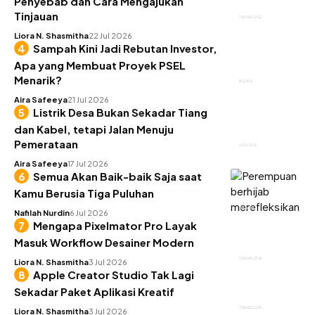
Penyebab dan Cara Mengajukan
Tinjauan
TEKNOLOGI
Liora N. Shasmitha
22 Jul 2026
Sampah Kini Jadi Rebutan Investor,
Apa yang Membuat Proyek PSEL
Menarik?
BISNIS
Aira Safeeya
21 Jul 2026
Listrik Desa Bukan Sekadar Tiang
dan Kabel, tetapi Jalan Menuju
Pemerataan
UTILITAS
Aira Safeeya
17 Jul 2026
Semua Akan Baik-baik Saja saat
Kamu Berusia Tiga Puluhan
INSIGHT
Nafilah Nurdin
6 Jul 2026
Mengapa Pixelmator Pro Layak
Masuk Workflow Desainer Modern
TEKNOLOGI
Liora N. Shasmitha
3 Jul 2026
Apple Creator Studio Tak Lagi
Sekadar Paket Aplikasi Kreatif
TEKNOLOGI
Liora N. Shasmitha
3 Jul 2026