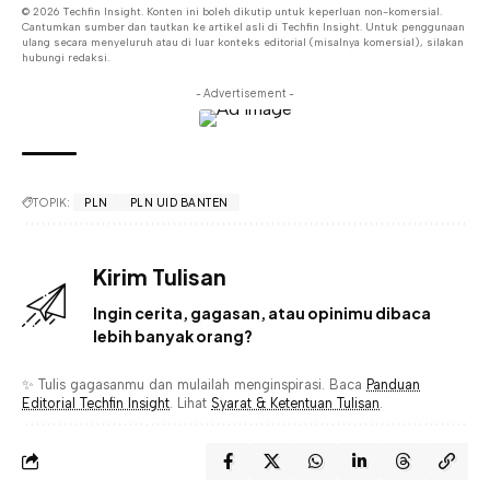
© 2026 Techfin Insight. Konten ini boleh dikutip untuk keperluan non-komersial.
Cantumkan sumber dan tautkan ke artikel asli di Techfin Insight. Untuk penggunaan
ulang secara menyeluruh atau di luar konteks editorial (misalnya komersial), silakan
hubungi redaksi.
- Advertisement -
TOPIK:
PLN
PLN UID BANTEN
Kirim Tulisan
Ingin cerita, gagasan, atau opinimu dibaca
lebih banyak orang?
✨ Tulis gagasanmu dan mulailah menginspirasi. Baca
Panduan
Editorial Techfin Insight
. Lihat
Syarat & Ketentuan Tulisan
.