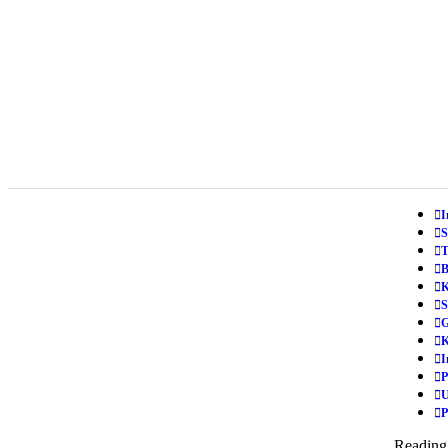
I
S
T
B
K
S
G
K
I
P
U
P
Reading