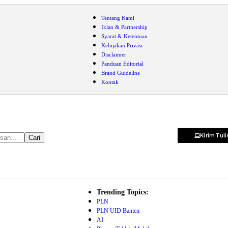
Tentang Kami
Iklan & Partnership
Syarat & Ketentuan
Kebijakan Privasi
Disclaimer
Panduan Editorial
Brand Guideline
Kontak
Kirim Tul
Trending Topics:
PLN
PLN UID Banten
AI