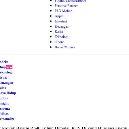
Phones/Tablets/Mobile
Personal Finance
PLN Mobile
Apple
Investasi
Keuangan
Karier
Teknologi
iPhone
Books/Movies
ndeks
hop
New
eknologi
isnis
euangan
ains
aya Hidup
ultur
nsight
ersona
tilitas
ersonalize
:
Proyek Baterai Rp96 Triliun Dimulai, PLN Dukung Hilirisasi Energi