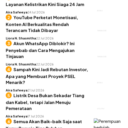
Layanan Kelistrikan Kini Siaga 24 Jam
BISNIS
Aira Safeeya
24 Jul 2026
YouTube Perketat Monetisasi,
Konten AI Berkualitas Rendah
Terancam Tidak Dibayar
TEKNOLOGI
Liora N. Shasmitha
22 Jul 2026
Akun WhatsApp Diblokir? Ini
Penyebab dan Cara Mengajukan
Tinjauan
TEKNOLOGI
Liora N. Shasmitha
22 Jul 2026
Sampah Kini Jadi Rebutan Investor,
Apa yang Membuat Proyek PSEL
Menarik?
BISNIS
Aira Safeeya
21 Jul 2026
Listrik Desa Bukan Sekadar Tiang
dan Kabel, tetapi Jalan Menuju
Pemerataan
UTILITAS
Aira Safeeya
17 Jul 2026
Semua Akan Baik-baik Saja saat