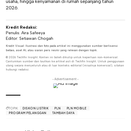
usaha, hingga kenyamanan di rumah sepanjang tahun
2026.
Kredit Redaksi:
Penulis: Aira Safeeya
Editor: Setiawan Chogah
Kredit Visual: Ilustrasi dan foto pada artikel ini menggunakan sumber berlisensi
bebas, aset AI, atau siaran pers resmi yang relevan dengan topik.
© 2026 Techfin Insight. Konten ini boleh dikutip untuk keperluan non-komersial.
Cantumkan sumber dan tautkan ke artikel asli di Techfin Insight. Untuk penggunaan
ulang secara menyeluruh atau di luar konteks editorial (misalnya komersial), silakan
hubungi redaksi.
- Advertisement -
TOPIK:
DISKON LISTRIK
PLN
PLN MOBILE
PROGRAM PELANGGAN
TAMBAH DAYA