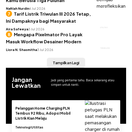
Kamu Berusia Tiga Puluhan
INSIGHT
Nafilah Nurdin
6 Jul 2026
Tarif Listrik Triwulan III 2026 Tetap,
Ini Dampaknya bagi Masyarakat
UTILITAS
Aira Safeeya
3 Jul 2026
Mengapa Pixelmator Pro Layak
Masuk Workflow Desainer Modern
TEKNOLOGI
Liora N. Shasmitha
3 Jul 2026
Tampilkan Lagi
Jangan
Jadi yang pertama tahu. Baca sekarang atau
Lewatkan
simpan untuk nanti.
Pelanggan Home Charging PLN
Tembus 92 Ribu, Adopsi Mobil
Listrik Kian Melaju
Teknologi
Utilitas