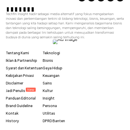
Techfin Insight hadir sebagai media alternatif yang fokus mengabarkan
inovasi dan perkembangan terkini di bidang teknologi, bisnis, keuangan, serta
tantangan yang kita hadapi setiap hari. Kami menganalisis bagaimana bisnis
dan teknologi saling bersinggungan, mempengaruhi, dan memberikan
dampak pada berbagai lini kehidupan untuk mewujudkan transformasi
budaya di dunia yang semakin saling terhubung ini.
Tentang Kami
Teknologi
Iklan & Partnership
Bisnis
Syarat dan Ketentuan
Gaya Hidup
Kebijakan Privasi
Keuangan
Disclaimer
Sains
New
Jadi Penulis
Kultur
Panduan Editorial
Insight
Brand Guideline
Persona
Kontak
Utilitas
History
DPRD Banten