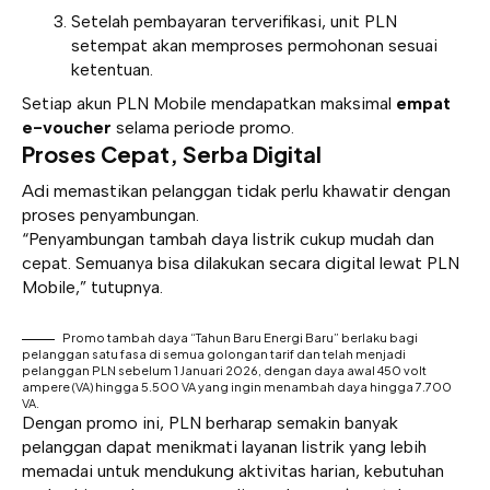
Setelah pembayaran terverifikasi, unit PLN
setempat akan memproses permohonan sesuai
ketentuan.
Setiap akun PLN Mobile mendapatkan maksimal
empat
e-voucher
selama periode promo.
Proses Cepat, Serba Digital
Adi memastikan pelanggan tidak perlu khawatir dengan
proses penyambungan.
“Penyambungan tambah daya listrik cukup mudah dan
cepat. Semuanya bisa dilakukan secara digital lewat PLN
Mobile,” tutupnya.
Promo tambah daya “Tahun Baru Energi Baru” berlaku bagi
pelanggan satu fasa di semua golongan tarif dan telah menjadi
pelanggan PLN sebelum 1 Januari 2026, dengan daya awal 450 volt
ampere (VA) hingga 5.500 VA yang ingin menambah daya hingga 7.700
VA.
Dengan promo ini, PLN berharap semakin banyak
pelanggan dapat menikmati layanan listrik yang lebih
memadai untuk mendukung aktivitas harian, kebutuhan