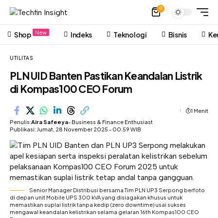
0
New
Shop
Indeks
Teknologi
Bisnis
Ke
UTILITAS
PLN UID Banten Pastikan Keandalan Listrik
di Kompas100 CEO Forum
1 Menit
Penulis:
Aira Safeeya
- Business & Finance Enthusiast
Publikasi: Jumat, 28 November 2025 - 00.59 WIB
Senior Manager Distribusi bersama Tim PLN UP3 Serpong berfoto
di depan unit Mobile UPS 300 kVA yang disiagakan khusus untuk
memastikan suplai listrik tanpa kedip (zero downtime) usai sukses
mengawal keandalan kelistrikan selama gelaran 16th Kompas100 CEO