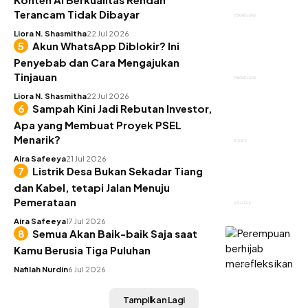
Terancam Tidak Dibayar
TEKNOLOGI
Liora N. Shasmitha
22 Jul 2026
Akun WhatsApp Diblokir? Ini
Penyebab dan Cara Mengajukan
Tinjauan
TEKNOLOGI
Liora N. Shasmitha
22 Jul 2026
Sampah Kini Jadi Rebutan Investor,
Apa yang Membuat Proyek PSEL
Menarik?
BISNIS
Aira Safeeya
21 Jul 2026
Listrik Desa Bukan Sekadar Tiang
dan Kabel, tetapi Jalan Menuju
Pemerataan
UTILITAS
Aira Safeeya
17 Jul 2026
Semua Akan Baik-baik Saja saat
Kamu Berusia Tiga Puluhan
INSIGHT
Nafilah Nurdin
6 Jul 2026
Tampilkan Lagi