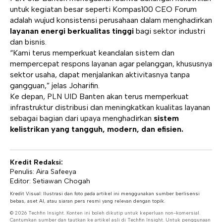
untuk kegiatan besar seperti Kompas100 CEO Forum
adalah wujud konsistensi perusahaan dalam menghadirkan
layanan energi berkualitas tinggi
bagi sektor industri
dan bisnis.
“Kami terus memperkuat keandalan sistem dan
mempercepat respons layanan agar pelanggan, khususnya
sektor usaha, dapat menjalankan aktivitasnya tanpa
gangguan,” jelas Joharifin.
Ke depan, PLN UID Banten akan terus memperkuat
infrastruktur distribusi dan meningkatkan kualitas layanan
sebagai bagian dari upaya menghadirkan
sistem
kelistrikan yang tangguh, modern, dan efisien.
Kredit Redaksi:
Penulis: Aira Safeeya
Editor: Setiawan Chogah
Kredit Visual: Ilustrasi dan foto pada artikel ini menggunakan sumber berlisensi
bebas, aset AI, atau siaran pers resmi yang relevan dengan topik.
© 2026 Techfin Insight. Konten ini boleh dikutip untuk keperluan non-komersial.
Cantumkan sumber dan tautkan ke artikel asli di Techfin Insight. Untuk penggunaan