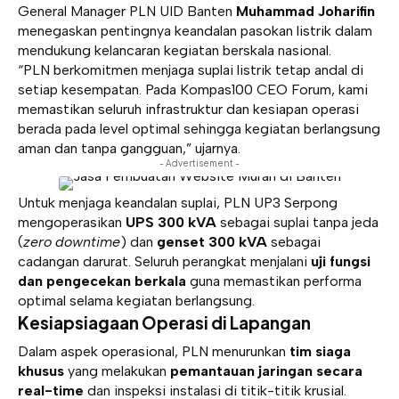
General Manager PLN UID Banten
Muhammad Joharifin
menegaskan pentingnya keandalan pasokan listrik dalam
mendukung kelancaran kegiatan berskala nasional.
“PLN berkomitmen menjaga suplai listrik tetap andal di
setiap kesempatan. Pada Kompas100 CEO Forum, kami
memastikan seluruh infrastruktur dan kesiapan operasi
berada pada level optimal sehingga kegiatan berlangsung
aman dan tanpa gangguan,” ujarnya.
- Advertisement -
Untuk menjaga keandalan suplai, PLN UP3 Serpong
mengoperasikan
UPS 300 kVA
sebagai suplai tanpa jeda
(
zero downtime
) dan
genset 300 kVA
sebagai
cadangan darurat. Seluruh perangkat menjalani
uji fungsi
dan pengecekan berkala
guna memastikan performa
optimal selama kegiatan berlangsung.
Kesiapsiagaan Operasi di Lapangan
Dalam aspek operasional, PLN menurunkan
tim siaga
khusus
yang melakukan
pemantauan jaringan secara
real-time
dan inspeksi instalasi di titik-titik krusial.