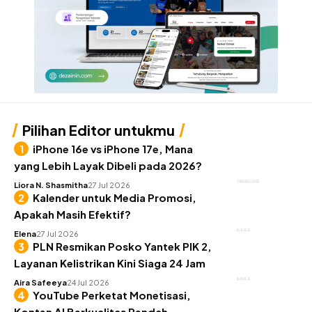
Pilihan Editor untukmu
iPhone 16e vs iPhone 17e, Mana
yang Lebih Layak Dibeli pada 2026?
TEKNOLOGI
Liora N. Shasmitha
27 Jul 2026
Kalender untuk Media Promosi,
Apakah Masih Efektif?
BISNIS
Elena
27 Jul 2026
PLN Resmikan Posko Yantek PIK 2,
Layanan Kelistrikan Kini Siaga 24 Jam
BISNIS
Aira Safeeya
24 Jul 2026
YouTube Perketat Monetisasi,
Konten AI Berkualitas Rendah