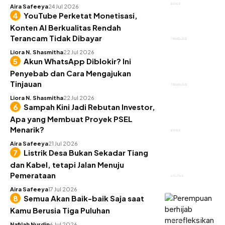
BISNIS
Aira Safeeya
24 Jul 2026
YouTube Perketat Monetisasi,
Konten AI Berkualitas Rendah
Terancam Tidak Dibayar
TEKNOLOGI
Liora N. Shasmitha
22 Jul 2026
Akun WhatsApp Diblokir? Ini
Penyebab dan Cara Mengajukan
Tinjauan
TEKNOLOGI
Liora N. Shasmitha
22 Jul 2026
Sampah Kini Jadi Rebutan Investor,
Apa yang Membuat Proyek PSEL
Menarik?
BISNIS
Aira Safeeya
21 Jul 2026
Listrik Desa Bukan Sekadar Tiang
dan Kabel, tetapi Jalan Menuju
Pemerataan
UTILITAS
Aira Safeeya
17 Jul 2026
Semua Akan Baik-baik Saja saat
Kamu Berusia Tiga Puluhan
INSIGHT
Nafilah Nurdin
6 Jul 2026