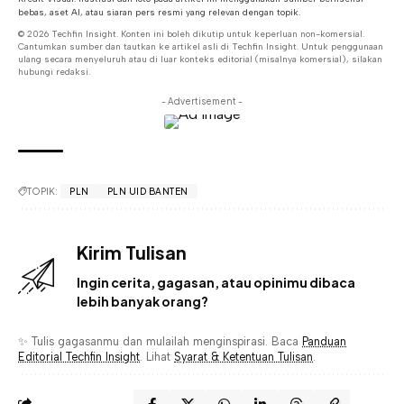
bebas, aset AI, atau siaran pers resmi yang relevan dengan topik.
© 2026 Techfin Insight. Konten ini boleh dikutip untuk keperluan non-komersial.
Cantumkan sumber dan tautkan ke artikel asli di Techfin Insight. Untuk penggunaan
ulang secara menyeluruh atau di luar konteks editorial (misalnya komersial), silakan
hubungi redaksi.
- Advertisement -
TOPIK:
PLN
PLN UID BANTEN
Kirim Tulisan
Ingin cerita, gagasan, atau opinimu dibaca
lebih banyak orang?
✨ Tulis gagasanmu dan mulailah menginspirasi. Baca
Panduan
Editorial Techfin Insight
. Lihat
Syarat & Ketentuan Tulisan
.