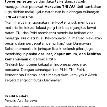
tower emergency
dari Jakarta ke Banda Aceh
menggunakan pesawat
Hercules TNI AU
. Unit tambahan
juga dikirim melalui jalur darat dan laut dengan dukungan
TNI AD
dan
Polri
.
“Kami harus menggunakan helikopter untuk membawa
material ke lokasi-lokasi yang tak bisa dijangkau lewat
darat. TNI dan Polri membantu membuka helipad dan
menjaga jalur distribusi. Kekompakan ini menjadi kekuatan
besar dalam percepatan pemulihan,” ujar Darmawan.
Selain memperbaiki jaringan listrik, seluruh pihak juga
membangun
posko darurat, dapur umum, dan fasilitas
kemanusiaan
di berbagai titik.
“Seluruh komponen kekuatan Indonesia bergerak
bersama. Dengan semangat tim PLN, TNI, Polri,
Pemerintah Daerah, serta masyarakat, kami yakin Aceh
segera bangkit,” tutup Darmawan.
Kredit Redaksi:
Penulis: Aira Safeeya
Kredit Visual: Ilustrasi dan foto pada artikel ini menggunakan sumber berlisensi