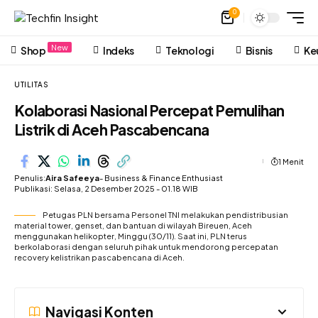
0
New
Shop
Indeks
Teknologi
Bisnis
Ke
UTILITAS
Kolaborasi Nasional Percepat Pemulihan
Listrik di Aceh Pascabencana
1 Menit
Penulis:
Aira Safeeya
- Business & Finance Enthusiast
Publikasi: Selasa, 2 Desember 2025 - 01.18 WIB
Petugas PLN bersama Personel TNI melakukan pendistribusian
material tower, genset, dan bantuan di wilayah Bireuen, Aceh
menggunakan helikopter, Minggu (30/11). Saat ini, PLN terus
berkolaborasi dengan seluruh pihak untuk mendorong percepatan
recovery kelistrikan pascabencana di Aceh.
Navigasi Konten