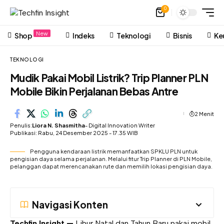
0
New
Shop
Indeks
Teknologi
Bisnis
Ke
TEKNOLOGI
Mudik Pakai Mobil Listrik? Trip Planner PLN
Mobile Bikin Perjalanan Bebas Antre
2 Menit
Penulis:
Liora N. Shasmitha
- Digital Innovation Writer
Publikasi: Rabu, 24 Desember 2025 - 17.35 WIB
Pengguna kendaraan listrik memanfaatkan SPKLU PLN untuk
pengisian daya selama perjalanan. Melalui fitur Trip Planner di PLN Mobile,
pelanggan dapat merencanakan rute dan memilih lokasi pengisian daya.
Navigasi Konten
Techfin Insight —
Libur Natal dan Tahun Baru pakai mobil