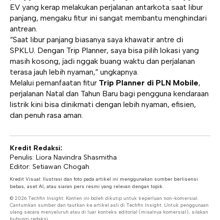
EV yang kerap melakukan perjalanan antarkota saat libur
panjang, mengaku fitur ini sangat membantu menghindari
antrean.
“Saat libur panjang biasanya saya khawatir antre di
SPKLU. Dengan Trip Planner, saya bisa pilih lokasi yang
masih kosong, jadi nggak buang waktu dan perjalanan
terasa jauh lebih nyaman,” ungkapnya.
Melalui pemanfaatan fitur
Trip Planner di PLN Mobile
,
perjalanan Natal dan Tahun Baru bagi pengguna kendaraan
listrik kini bisa dinikmati dengan lebih nyaman, efisien,
dan penuh rasa aman.
Kredit Redaksi:
Penulis: Liora Navindra Shasmitha
Editor: Setiawan Chogah
Kredit Visual: Ilustrasi dan foto pada artikel ini menggunakan sumber berlisensi
bebas, aset AI, atau siaran pers resmi yang relevan dengan topik.
© 2026 Techfin Insight. Konten ini boleh dikutip untuk keperluan non-komersial.
Cantumkan sumber dan tautkan ke artikel asli di Techfin Insight. Untuk penggunaan
ulang secara menyeluruh atau di luar konteks editorial (misalnya komersial), silakan
hubungi redaksi.