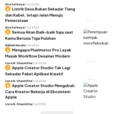
Aira Safeeya
21 Jul 2026
Listrik Desa Bukan Sekadar Tiang
dan Kabel, tetapi Jalan Menuju
Pemerataan
UTILITAS
Aira Safeeya
17 Jul 2026
Semua Akan Baik-baik Saja saat
Kamu Berusia Tiga Puluhan
INSIGHT
Nafilah Nurdin
6 Jul 2026
Mengapa Pixelmator Pro Layak
Masuk Workflow Desainer Modern
TEKNOLOGI
Liora N. Shasmitha
3 Jul 2026
Apple Creator Studio Tak Lagi
Sekadar Paket Aplikasi Kreatif
TEKNOLOGI
Liora N. Shasmitha
3 Jul 2026
Apple Creator Studio Mengubah
Cara Kreator Bekerja di Ekosistem
Apple
TEKNOLOGI
Liora N. Shasmitha
3 Jul 2026