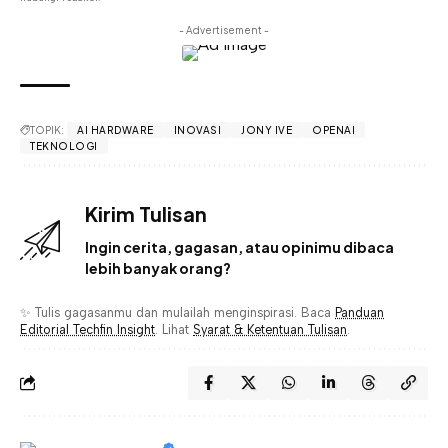
- Advertisement -
TOPIK:
AI HARDWARE
INOVASI
JONY IVE
OPENAI
TEKNOLOGI
Kirim Tulisan
Ingin cerita, gagasan, atau opinimu dibaca
lebih banyak orang?
✨ Tulis gagasanmu dan mulailah menginspirasi. Baca
Panduan
Editorial Techfin Insight
. Lihat
Syarat & Ketentuan Tulisan
.