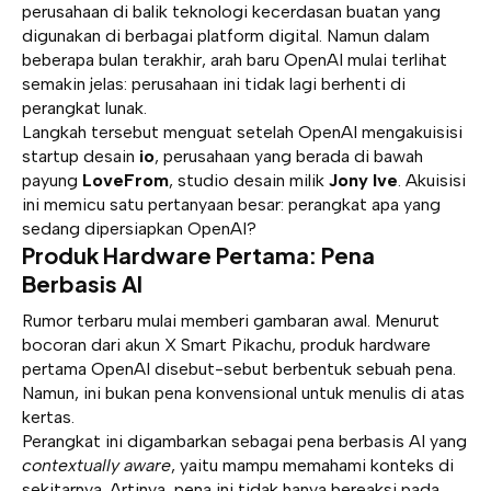
perusahaan di balik teknologi kecerdasan buatan yang
digunakan di berbagai platform digital. Namun dalam
beberapa bulan terakhir, arah baru OpenAI mulai terlihat
semakin jelas: perusahaan ini tidak lagi berhenti di
perangkat lunak.
Langkah tersebut menguat setelah OpenAI mengakuisisi
startup desain
io
, perusahaan yang berada di bawah
payung
LoveFrom
, studio desain milik
Jony Ive
. Akuisisi
ini memicu satu pertanyaan besar: perangkat apa yang
sedang dipersiapkan OpenAI?
Produk Hardware Pertama: Pena
Berbasis AI
Rumor terbaru mulai memberi gambaran awal. Menurut
bocoran dari akun X Smart Pikachu, produk hardware
pertama OpenAI disebut-sebut berbentuk sebuah pena.
Namun, ini bukan pena konvensional untuk menulis di atas
kertas.
Perangkat ini digambarkan sebagai pena berbasis AI yang
contextually aware
, yaitu mampu memahami konteks di
sekitarnya. Artinya, pena ini tidak hanya bereaksi pada