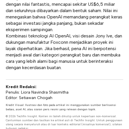
dengan nilai fantastis, mencapai sekitar US$6,5 miliar
dan seluruhnya dibayarkan dalam bentuk saham. Nilai ini
menegaskan bahwa OpenAI memandang perangkat keras
sebagai investasi jangka panjang, bukan sekadar
eksperimen sampingan.
Kombinasi teknologi AI OpenAI, visi desain Jony Ive, dan
dukungan manufaktur Foxconn menjadikan proyek ini
layak diperhatikan. Jika berhasil, pena AI ini berpotensi
menjadi awal dari kategori perangkat baru dan membuka
cara yang lebih alami bagi manusia untuk berinteraksi
dengan kecerdasan buatan.
Kredit Redaksi:
Penulis: Liora Navindra Shasmitha
Editor: Setiawan Chogah
Kredit Visual: Ilustrasi dan foto pada artikel ini menggunakan sumber berlisensi
bebas, aset AI, atau siaran pers resmi yang relevan dengan topik.
© 2026 Techfin Insight. Konten ini boleh dikutip untuk keperluan non-komersial.
Cantumkan sumber dan tautkan ke artikel asli di Techfin Insight. Untuk penggunaan
ulang secara menyeluruh atau di luar konteks editorial (misalnya komersial), silakan
hubungi redaksi.