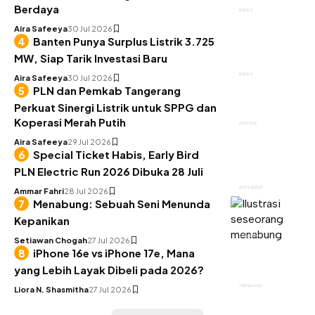
Berdaya
BISNIS
Aira Safeeya
30 Jul 2026
Banten Punya Surplus Listrik 3.725
MW, Siap Tarik Investasi Baru
BISNIS
Aira Safeeya
30 Jul 2026
PLN dan Pemkab Tangerang
Perkuat Sinergi Listrik untuk SPPG dan
Koperasi Merah Putih
UTILITAS
Aira Safeeya
29 Jul 2026
Special Ticket Habis, Early Bird
PLN Electric Run 2026 Dibuka 28 Juli
GAYA HIDUP
Ammar Fahri
28 Jul 2026
Menabung: Sebuah Seni Menunda
Kepanikan
KEUANGAN
Setiawan Chogah
27 Jul 2026
iPhone 16e vs iPhone 17e, Mana
yang Lebih Layak Dibeli pada 2026?
TEKNOLOGI
Liora N. Shasmitha
27 Jul 2026