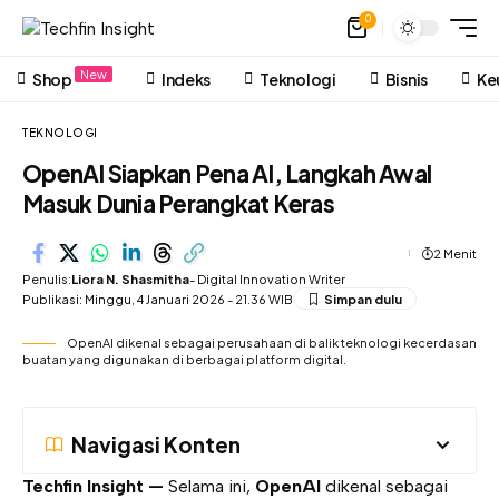
0
New
Shop
Indeks
Teknologi
Bisnis
Ke
TEKNOLOGI
OpenAI Siapkan Pena AI, Langkah Awal
Masuk Dunia Perangkat Keras
2 Menit
Penulis:
Liora N. Shasmitha
- Digital Innovation Writer
Publikasi: Minggu, 4 Januari 2026 - 21.36 WIB
OpenAI dikenal sebagai perusahaan di balik teknologi kecerdasan
buatan yang digunakan di berbagai platform digital.
Navigasi Konten
Techfin Insight —
Selama ini,
OpenAI
dikenal sebagai